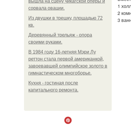
вышла на сцену чикагской оперы и
1 холл
сорвала овации.
2 ком
Из двушки в трешку, площадью 72
3 ван
кв.
Деревянный трельяж - опора
своими руками.
В 1984 году 16-летняя Мэри Лу
реттон стала первой американкой,
завоевавшей олимпийское золото в
гимнастическом многоборье.
Кухня - гостиная после
капитального ремонта.