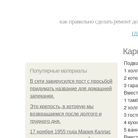
как правильно сделать ремонт до
г
Кар
Подва
1 холл
Популярные материалы
2 коте
В сети завирусился пост с просьбой
3 гара
придумать название для домашней
Вместе
запеканки.
1 тамб
Это крепость, в которую мы
2 холл
возвращаемся после долгого и
3 гост
трудного дня.
4 кухн
5 ван
17 ноября 1955 года Мария Каллас
Вместе