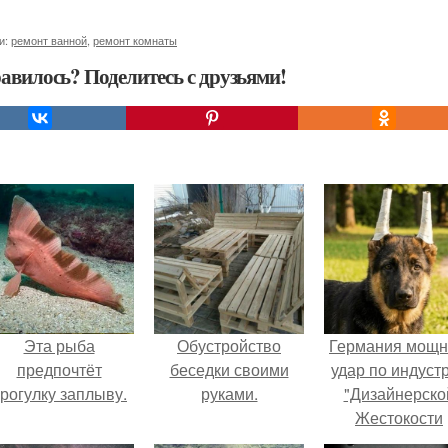
и:
ремонт ванной
,
ремонт комнаты
авилось? Поделитесь с друзьями!
Эта рыба
Обустройство
Германия мощ
предпочтёт
беседки своими
удар по индуст
рогулку заплыву.
руками.
"Дизайнерско
Жестокости
нанесла".