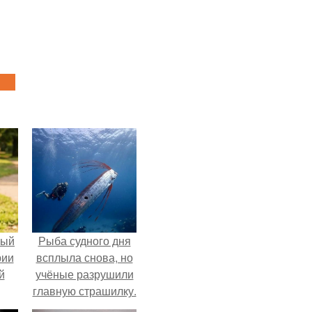
ный
Рыба судного дня
рии
всплыла снова, но
й
учёные разрушили
главную страшилку.