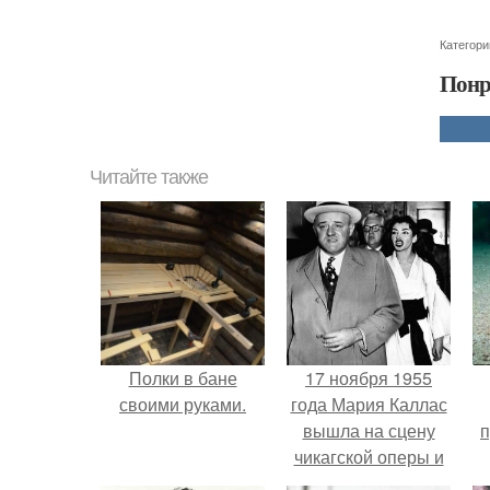
Категори
Понр
Читайте также
Полки в бане
17 ноября 1955
своими руками.
года Мария Каллас
вышла на сцену
п
чикагской оперы и
сорвала овации.