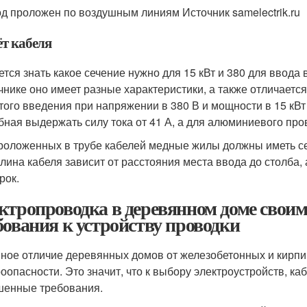
д проложен по воздушным линиям Источник samelectrik.ru
ёт кабеля
ется знать какое сечение нужно для 15 кВт и 380 для ввода
чнике оно имеет разные характеристики, а также отличаетс
того введения при напряжении в 380 В и мощности в 15 кВт 
бная выдержать силу тока от 41 А, а для алюминиевого прово
роложенных в трубе кабелей медные жилы должны иметь сеч
Длина кабеля зависит от расстояния места ввода до столба
рок.
ктропроводка в деревянном доме свои
бования к устройству проводки
ное отличие деревянных домов от железобетонных и кирпи
оопасности. Это значит, что к выбору электроустройств, к
енные требования.