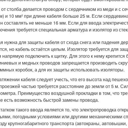
 от столба делается проводом с сердечником из меди и с сече
 м) и 10 мм² при длине кабеля больше 25 м. Если сердцевин
н составлять не меньше 16 мм. Если для ввода электричест
ючения требуется специальная арматура и изолятор из сте
я нужна для защиты кабеля от схода снега или падения де
тся, но кабель остаётся целым. Изолятор требуется для защ
я напрямую подключить к щитку. Для этого к нему крепится 
ниевых и медных проводов запрещается производить скрутк
еммных коробок, а для их защиты использовать изоляторы.
атяжении кабеля следует учесть, что его высота над пешех
 проезжей частью требуется расстояние до земли от 5 м. С
ометра. Преимущество воздушной прокладки в том, что тре
же есть возможность быстрой замены провода.
татком такого ввода является то, что электропроводка отк
ьями, погодными условиями или другими механическими с
зду крупногабаритного транспорта (автокраны, автовышки