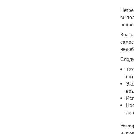
Нетре
выпол
непро
Знать
самос
недоб
Следу
Тех
пот
Экс
воз
Исп
Нео
лег
Элект
и дом