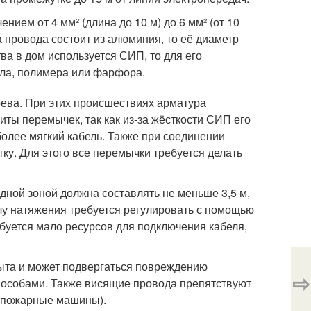
нием от 4 мм² (длина до 10 м) до 6 мм² (от 10
а провода состоит из алюминия, то её диаметр
ва в дом используется СИП, то для его
кла, полимера или фарфора.
рева. При этих происшествиях арматура
иты перемычек, так как из-за жёсткости СИП его
более мягкий кабель. Также при соединении
у. Для этого все перемычки требуется делать
одной зоной должна составлять не меньше 3,5 м,
илу натяжения требуется регулировать с помощью
буется мало ресурсов для подключения кабеля,
рыта и может подвергаться повреждению
⇨
пособами. Также висящие провода препятствуют
, пожарные машины).