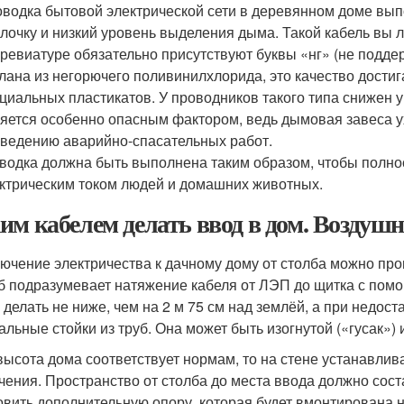
водка бытовой электрической сети в деревянном доме вы
лочку и низкий уровень выделения дыма. Такой кабель вы л
ревиатуре обязательно присутствуют буквы «нг» (не подд
лана из негорючего поливинилхлорида, это качество достиг
циальных пластикатов. У проводников такого типа снижен 
яется особенно опасным фактором, ведь дымовая завеса 
ведению аварийно-спасательных работ.
водка должна быть выполнена таким образом, чтобы полн
ктрическим током людей и домашних животных.
им кабелем делать ввод в дом. Воздуш
ючение электричества к дачному дому от столба можно пр
б подразумевает натяжение кабеля от ЛЭП до щитка с пом
 делать не ниже, чем на 2 м 75 см над землёй, а при недос
альные стойки из труб. Она может быть изогнутой («гусак») 
высота дома соответствует нормам, то на стене устанавлив
чения. Пространство от столба до места ввода должно соста
овить дополнительную опору, которая будет вмонтирована н