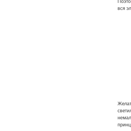
Поэто
вся э
Желат
свети
немал
принц