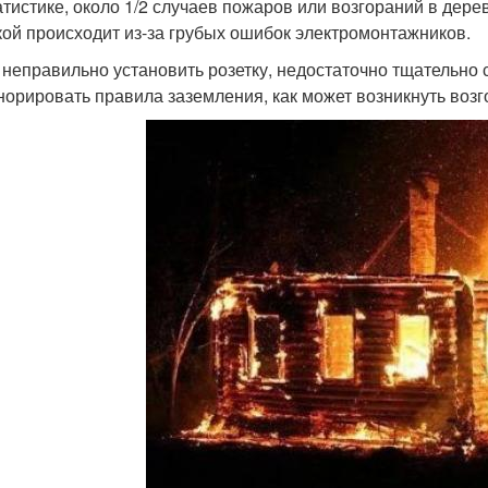
атистике, около 1/2 случаев пожаров или возгораний в дер
кой происходит из-за грубых ошибок электромонтажников.
 неправильно установить розетку, недостаточно тщательно 
норировать правила заземления, как может возникнуть возго