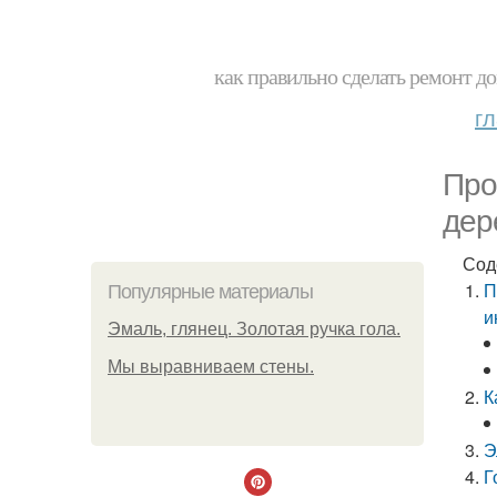
как правильно сделать ремонт до
г
Про
дер
Сод
П
Популярные материалы
и
Эмаль, глянец. Золотая ручка гола.
Мы выравниваем стены.
К
Э
Г