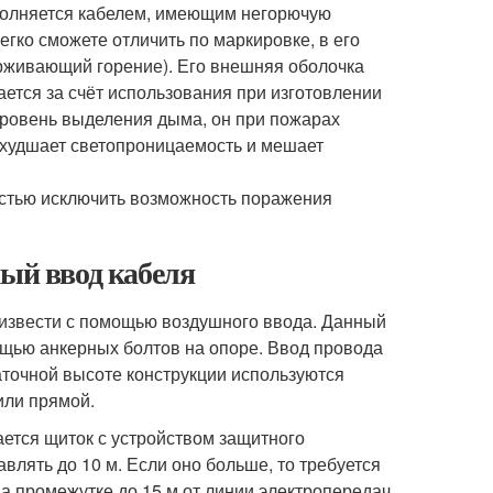
полняется кабелем, имеющим негорючую
егко сможете отличить по маркировке, в его
ерживающий горение). Его внешняя оболочка
ается за счёт использования при изготовлении
уровень выделения дыма, он при пожарах
ухудшает светопроницаемость и мешает
остью исключить возможность поражения
ный ввод кабеля
оизвести с помощью воздушного ввода. Данный
ощью анкерных болтов на опоре. Ввод провода
таточной высоте конструкции используются
или прямой.
ается щиток с устройством защитного
влять до 10 м. Если оно больше, то требуется
а промежутке до 15 м от линии электропередач.