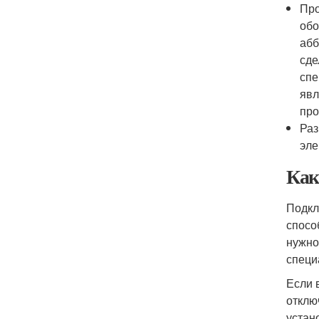
Про
обо
абб
сде
спе
явл
про
Раз
эле
Как
Подкл
спосо
нужно
специ
Если 
отклю
устан