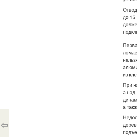
Отвод
до 15
долже
подкл
Перва
ломае
нельз
алюми
из кл
При н
а над
динам
а так
Недос
⇦
дерев
подъе