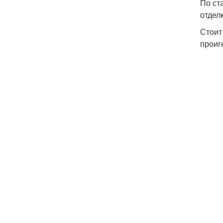
По ст
отдел
Стоит
проиг