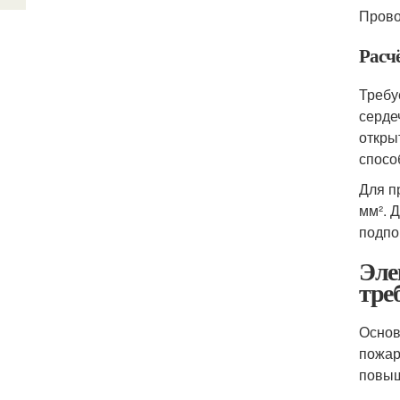
Прово
Расч
Требу
серде
откры
спосо
Для п
мм². 
подпо
Эле
тре
Основ
пожар
повыш