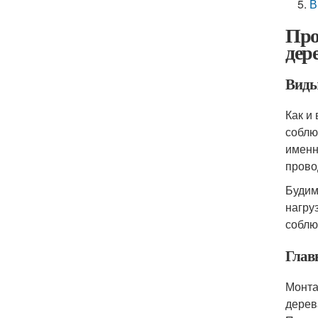
В
Про
дер
Виды
Как и
соблю
именн
прово
Будим
нагру
соблю
Глав
Монта
дерев