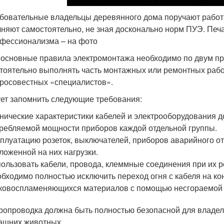
бовательные владельцы деревянного дома поручают работ
няют самостоятельно, не зная досконально норм ПУЭ. Печа
фессионализма – на фото
 основные правила электромонтажа необходимо по двум пр
тоятельно выполнять часть монтажных или ремонтных рабо
росовестных «специалистов».
ет запомнить следующие требования:
нические характеристики кабелей и электрооборудования 
ребляемой мощности приборов каждой отдельной группы.
плуатацию розеток, выключателей, приборов аварийного о
ложенной на них нагрузки.
ользовать кабели, провода, клеммные соединения при их 
бходимо полностью исключить переход огня с кабеля на кон
ковоспламеняющихся материалов с помощью несгораемой
ропроводка должна быть полностью безопасной для владель
ашних животных.