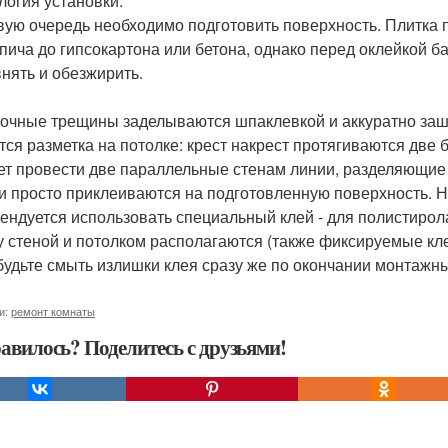
логия установки.
вую очередь необходимо подготовить поверхность. Плитка 
рпича до гипсокартона или бетона, однако перед оклейкой б
нять и обезжирить.
очные трещины заделываются шпаклевкой и аккуратно за
тся разметка на потолке: крест накрест протягиваются две 
ет провести две параллельные стенам линии, разделяющие
и просто приклеиваются на подготовленную поверхность. Н
ендуется использовать специальный клей - для полистирол
 стеной и потолком располагаются (также фиксируемые кл
будьте смыть излишки клея сразу же по окончании монтажны
и:
ремонт комнаты
авилось? Поделитесь с друзьями!