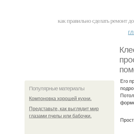
как правильно сделать ремонт до
г
Кле
про
пом
Его п
подро
Популярные материалы
Потол
Компоновка хорошей кухни.
форме
Представьте, как выглядит мир
глазами пчелы или бабочки.
Прост