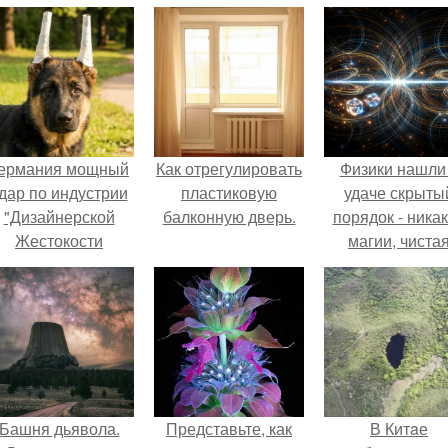
ермания мощный
Как отрегулировать
Физики нашли
дар по индустрии
пластиковую
удаче скрыты
"Дизайнерской
балконную дверь.
порядок - ника
Жестокости
магии, чиста
нанесла".
квантовая
механика.
Башня дьявола.
Представьте, как
В Китaе