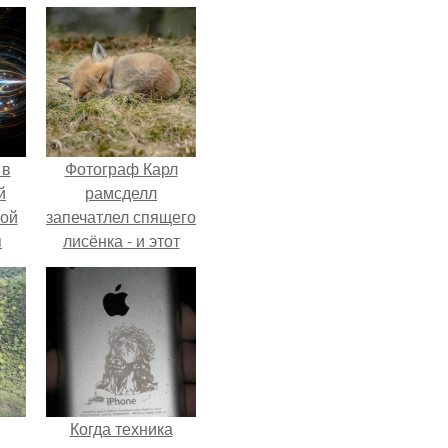
 в
Фотограф Карл
й
рамсделл
кой
запечатлел спящего
я
лисёнка - и этот
кадр способен
растопить даже
самое суровое
сердце.
Когда техника