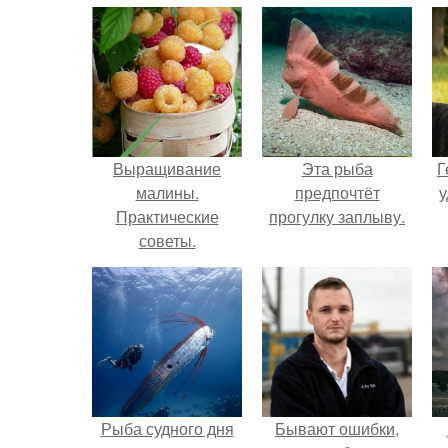
Выращивание
Эта рыба
Г
малины.
предпочтёт
у
Практические
прогулку заплыву.
советы.
Рыба судного дня
Бывают ошибки,