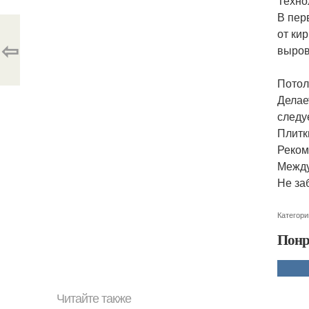
Техно
В пер
от ки
⇦
выров
Потол
Делае
следу
Плитк
Реком
Между
Не за
Категори
Понр
Читайте также