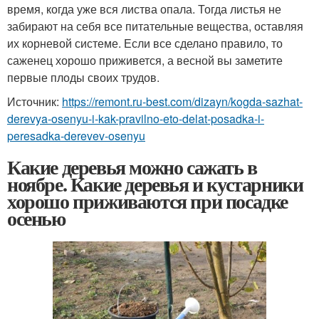
время, когда уже вся листва опала. Тогда листья не
забирают на себя все питательные вещества, оставляя
их корневой системе. Если все сделано правило, то
саженец хорошо приживется, а весной вы заметите
первые плоды своих трудов.
Источник:
https://remont.ru-best.com/dizayn/kogda-sazhat-
derevya-osenyu-i-kak-pravilno-eto-delat-posadka-i-
peresadka-derevev-osenyu
Какие деревья можно сажать в
ноябре. Какие деревья и кустарники
хорошо приживаются при посадке
осенью