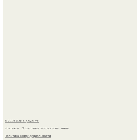
Башня дьявола. Девилс - тауэр (Devils Tower) или башня
дьявола - монолит вулканического происхождения
высотой 1558 м над уровнем моря.
История, от которой мороз по коже: корейская модель
настолько увлеклась пластикой, что вколола себе в лицо
кулинарное масло.
© 2026 Все о ремонте
Контакты
Пользовательское соглашение
Политика конфидециальности