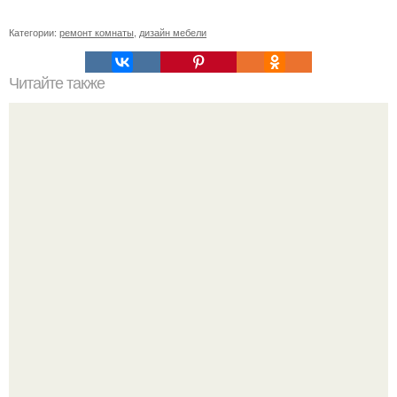
Категории:
ремонт комнаты
,
дизайн мебели
Читайте также
Ремонт квартиры для начинающих. Какой ремонт
предстоит: косметический или капитальный