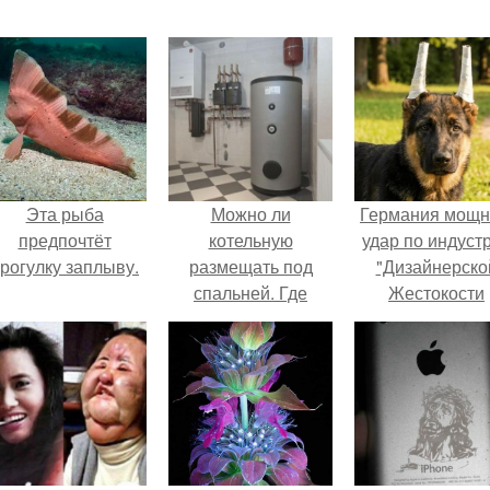
Эта рыба
Можно ли
Германия мощ
предпочтёт
котельную
удар по индуст
рогулку заплыву.
размещать под
"Дизайнерско
спальней. Где
Жестокости
можно, а где нельзя
нанесла".
размещать газовый
отопительный котел