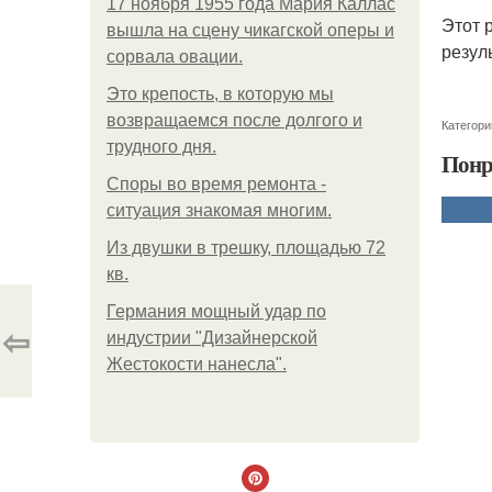
17 ноября 1955 года Мария Каллас
Этот 
вышла на сцену чикагской оперы и
резуль
сорвала овации.
Это крепость, в которую мы
возвращаемся после долгого и
Категори
трудного дня.
Понр
Споры во время ремонта -
ситуация знакомая многим.
Из двушки в трешку, площадью 72
кв.
Германия мощный удар по
⇦
индустрии "Дизайнерской
Жестокости нанесла".