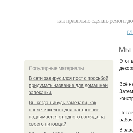
как правильно сделать ремонт до
г
Мы 
Этот 
декор
Популярные материалы
В сети завирусился пост с просьбой
Всё н
придумать название для домашней
Затем
запеканки.
конст
Вы когда-нибудь замечали, как
после тяжелого дня настроение
После
поднимается от одного взгляда на
рабоч
своего питомца?
В зав