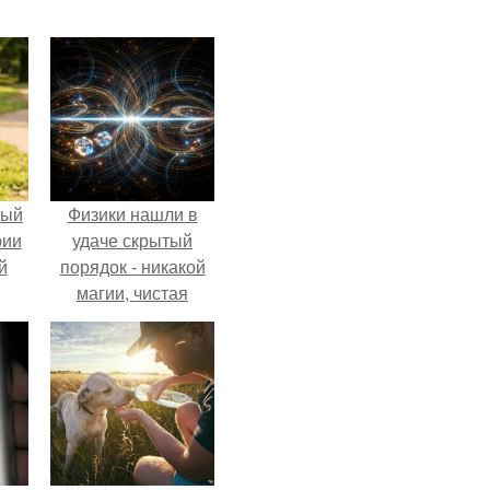
ный
Физики нашли в
рии
удаче скрытый
й
порядок - никакой
магии, чистая
квантовая
механика.