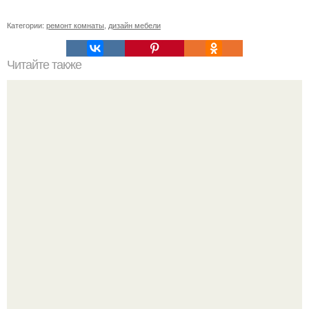
Категории:
ремонт комнаты
,
дизайн мебели
Читайте также
Ремонт квартиры для начинающих. Какой ремонт
предстоит: косметический или капитальный