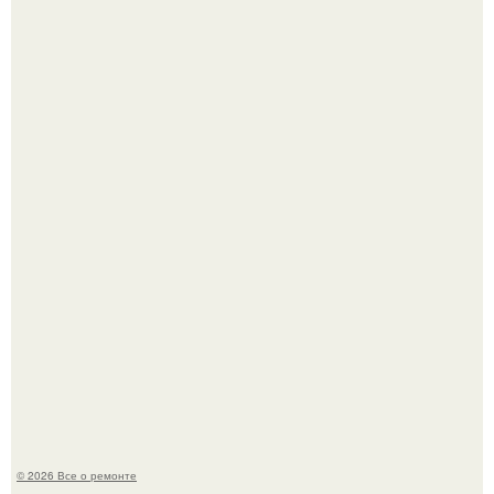
Вы когда-нибудь замечали, как после тяжелого дня
настроение поднимается от одного взгляда на своего
питомца?
Мир моды, кажется, перевернулся.
© 2026 Все о ремонте