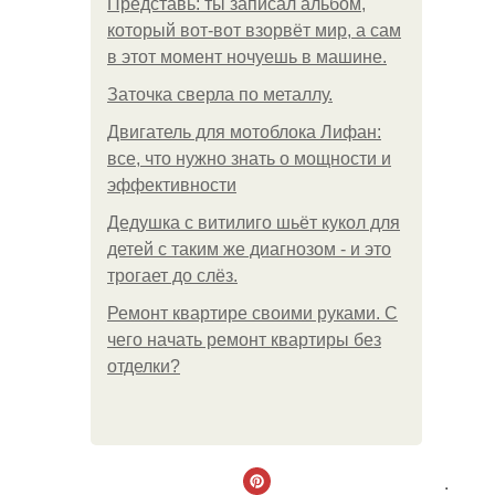
Представь: ты записал альбом,
который вот-вот взорвёт мир, а сам
в этот момент ночуешь в машине.
Заточка сверла по металлу.
Двигатель для мотоблока Лифан:
все, что нужно знать о мощности и
эффективности
Дедушка с витилиго шьёт кукол для
детей с таким же диагнозом - и это
трогает до слёз.
Ремонт квартире своими руками. С
чего начать ремонт квартиры без
отделки?
.