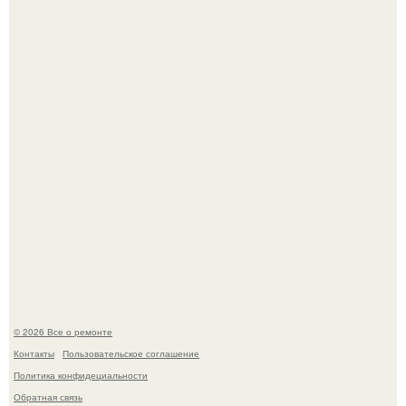
История, от которой мороз по коже: корейская модель
настолько увлеклась пластикой, что вколола себе в лицо
кулинарное масло.
Представьте, как выглядит мир глазами пчелы или
бабочки.
© 2026 Все о ремонте
Контакты
Пользовательское соглашение
Политика конфидециальности
Обратная связь