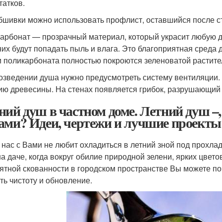
татков.
бшивки можно использовать профлист, оставшийся после ст
арбонат — прозрачный материал, который украсит любую д
 них будут попадать пыль и влага. Это благоприятная сред
и поликарбоната полностью покроются зеленоватой растите
озведении душа нужно предусмотреть систему вентиляции.
ию древесины. На стенах появляется грибок, разрушающий
ний душ в частном доме. Летний душ –,
ами? Идеи, чертежи и лучшие проекты 
з нас с Вами не любит охладиться в летний зной под прохл
на даче, когда вокруг обилие природной зелени, ярких цвето
ятной скованности в городском пространстве Вы можете п
ть чистоту и обновление.