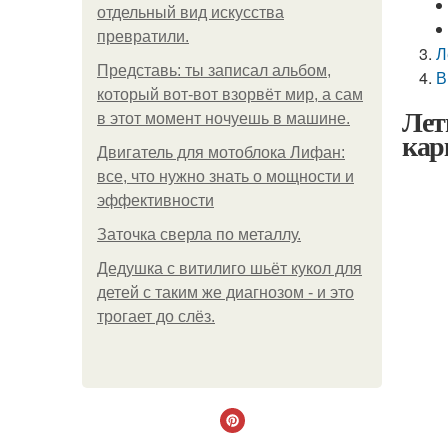
отдельный вид искусства
превратили.
Л
Представь: ты записал альбом,
В
который вот-вот взорвёт мир, а сам
Лет
в этот момент ночуешь в машине.
кар
Двигатель для мотоблока Лифан:
все, что нужно знать о мощности и
эффективности
Заточка сверла по металлу.
Дедушка с витилиго шьёт кукол для
детей с таким же диагнозом - и это
трогает до слёз.