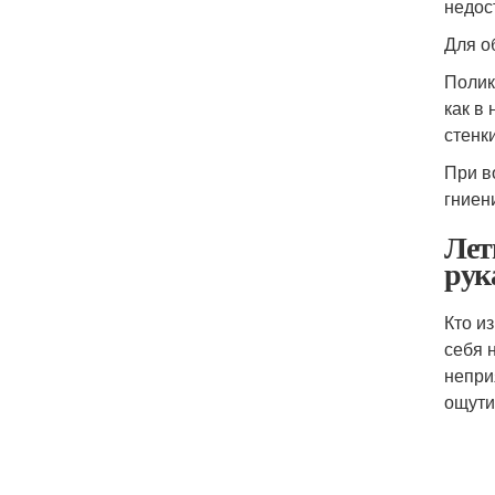
недос
Для о
Полик
как в
стенк
При в
гниен
Лет
рук
Кто и
себя 
непри
ощути