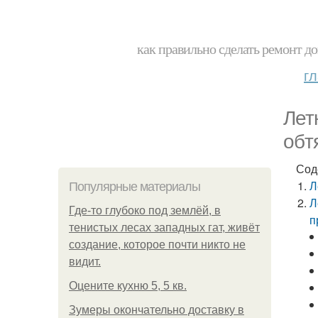
как правильно сделать ремонт до
г
Лет
обт
Сод
Л
Популярные материалы
Л
Где-то глубоко под землёй, в
п
тенистых лесах западных гат, живёт
создание, которое почти никто не
видит.
Оцените кухню 5, 5 кв.
Зумеры окончательно доставку в