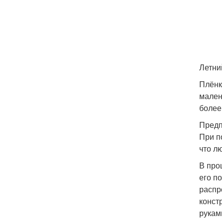
Летни
Плёнк
мален
более
Предп
При п
что л
В про
его п
распр
конст
рукам