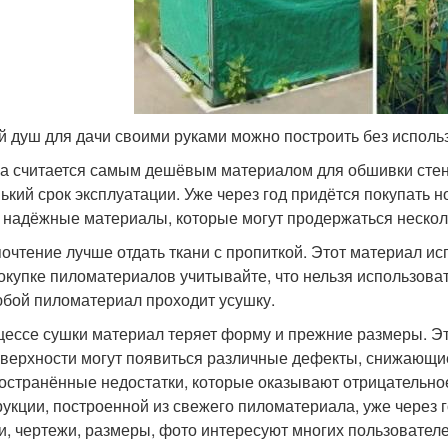
й душ для дачи своими руками можно построить без испол
а считается самым дешёвым материалом для обшивки стен 
ький срок эксплуатации. Уже через год придётся покупать 
 надёжные материалы, которые могут продержаться нескол
очтение лучше отдать ткани с пропиткой. Этот материал исп
окупке пиломатериалов учитывайте, что нельзя использоват
юбой пиломатериал проходит усушку.
цессе сушки материал теряет форму и прежние размеры. Эт
оверхности могут появиться различные дефекты, снижающи
остранённые недостатки, которые оказывают отрицательно
рукции, построенной из свежего пиломатериала, уже через 
и, чертежи, размеры, фото интересуют многих пользовател