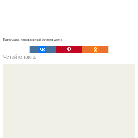
Категории:
капитальный ремонт дома
Читайте также
Точка росы. Определение точки росы в стене при
различных видах утепления.