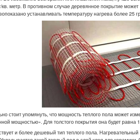
т/кв. метр. В противном случае деревянное покрытие может
вопоказано устанавливать температуру нагрева более 25 г
ьно стоит упомянуть, что мощность теплого пола может изм
нной мощностью». Для толстого покрытия она будет равна 12
твует и более дешевый тип теплого пола. Нагревательный 
. Укладывается такой теплый пол в слой клея для керамики