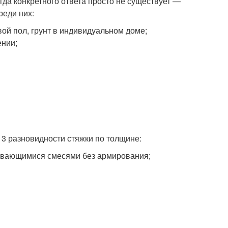
огда конкретного ответа просто не существует —
реди них:
ой пол, грунт в индивидуальном доме;
ении;
3 разновидности стяжки по толщине:
ивающимися смесями без армирования;