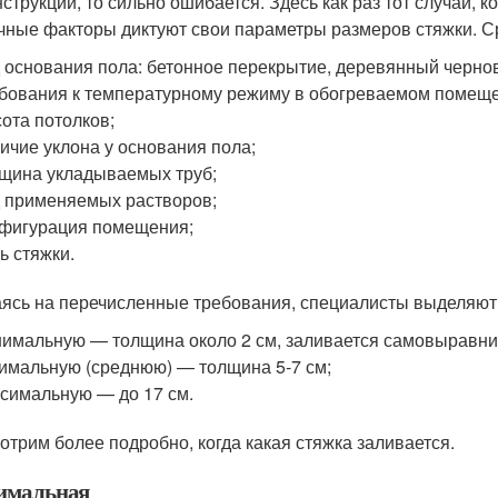
нструкции, то сильно ошибается. Здесь как раз тот случай, к
чные факторы диктуют свои параметры размеров стяжки. С
 основания пола: бетонное перекрытие, деревянный чернов
бования к температурному режиму в обогреваемом помещ
ота потолков;
ичие уклона у основания пола;
щина укладываемых труб;
 применяемых растворов;
фигурация помещения;
ь стяжки.
ясь на перечисленные требования, специалисты выделяют 
имальную — толщина около 2 см, заливается самовыравн
имальную (среднюю) — толщина 5-7 см;
симальную — до 17 см.
отрим более подробно, когда какая стяжка заливается.
мальная