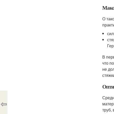
Макс
О так
практ
сил
стя
Гер
В пер
что п
не до
стяжк
Опти
Средн
⇦
матер
труб,