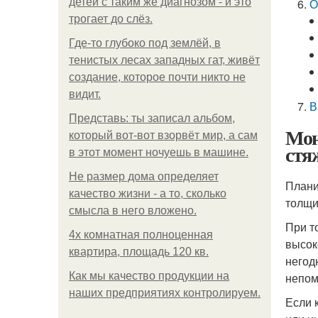
детей с таким же диагнозом - и это
О
трогает до слёз.
Где-то глубоко под землёй, в
тенистых лесах западных гат, живёт
создание, которое почти никто не
видит.
В
Представь: ты записал альбом,
Мон
который вот-вот взорвёт мир, а сам
стя
в этот момент ночуешь в машине.
Не размер дома определяет
Плани
качество жизни - а то, сколько
толщи
смысла в него вложено.
При т
4x комнатная полноценная
высок
квартира, площадь 120 кв.
негод
Как мы качество продукции на
непом
наших предприятиях контролируем.
Если 