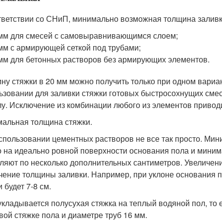
тветствии со СНиП, минимально возможная толщина заливк
мм для смесей с самовыравнивающимся слоем;
мм с армирующей сеткой под трубами;
мм для бетонных растворов без армирующих элементов.
ну стяжки в 20 мм можно получить только при одном вариан
ьзовании для заливки стяжки готовых быстросохнущих смес
лу. Исключение из комбинации любого из элементов приводи
альная толщина стяжки.
спользовании цементных растворов не все так просто. Мин
о на идеально ровной поверхности основания пола и мини
ляют по несколько дополнительных сантиметров. Увеличени
чение толщины заливки. Например, при уклоне основания п
 будет 7-8 см.
укладывается полусухая стяжка на теплый водяной пол, то
вой стяжке пола и диаметре труб 16 мм.