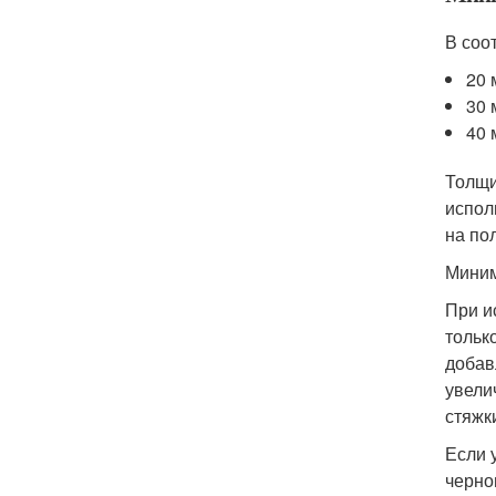
В соо
20 
30 
40 
Толщи
испол
на по
Миним
При и
тольк
добав
увели
стяжки
Если 
черно