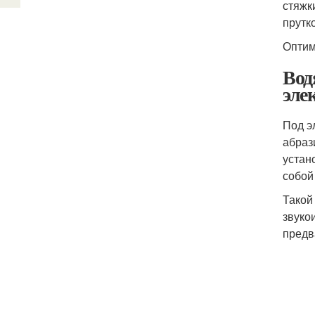
стяжк
прутк
Оптим
Вод
эле
Под э
абраз
устан
собой
Такой
звуко
предв