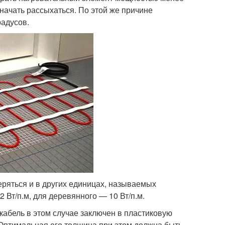
 начать рассыхаться. По этой же причине
радусов.
еряться и в других единицах, называемых
 Вт/п.м, для деревянного — 10 Вт/п.м.
кабель в этом случае заключен в пластиковую
. Оптимальная его толщина при этом должна быть