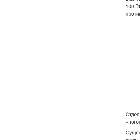
100 В
проти
Отдел
«пого
Сущес
сетку