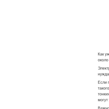
Как у
около
Элект
нужда
Если 
таког
тонки
могут
Важно