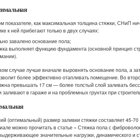
имальная
ом показателе, как максимальная толщина стяжки, СНиП нич
ике к ней прибегают только в двух случаях:
ьно завалено основание пола;
жка выполняет функцию фундамента (основной принцип ст
мании).
вом случае лучше вначале выровнять основание пола, а за
озволит более эффективно отапливать помещение. Во второ
лжна превышать 17 см — более толстый слой заливать бес
и заливают в гараже и на проблемных грунтах при строитель
мальная
ий (оптимальный) размер заливки стяжки составляет 45-70
иале можно прочитать в статье « Стяжка пола с фиброволо
 выдерживающее значительные нагрузки, динамического и ст