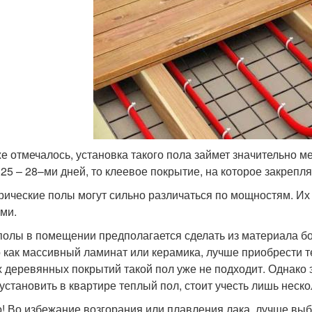
же отмечалось, установка такого пола займет значительно 
 25 – 28–ми дней, то клеевое покрытие, на которое закрепля
рические полы могут сильно различаться по мощностям. Их
ми.
полы в помещении предполагается сделать из материала б
о как массивный ламинат или керамика, лучше приобрести т
х деревянных покрытий такой пол уже не подходит. Однако э
 установить в квартире теплый пол, стоит учесть лишь неск
! Во избежание возгорания или плавления лака, лучше вы