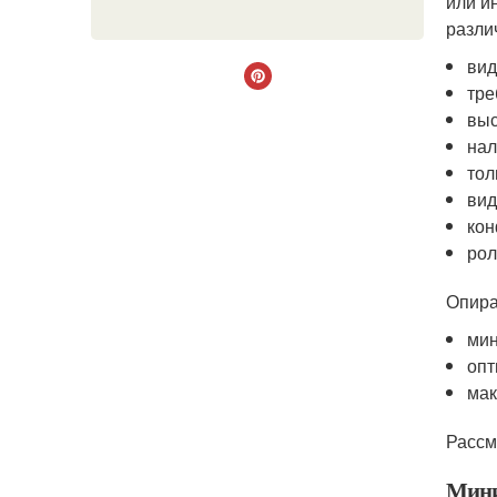
или и
разли
вид
тре
выс
нал
тол
вид
кон
рол
Опира
мин
опт
мак
Рассм
Мини