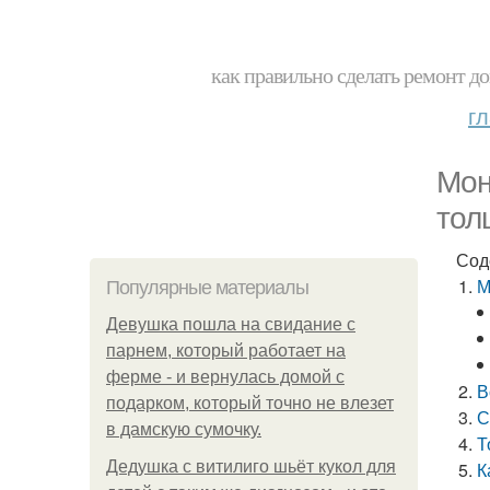
как правильно сделать ремонт до
г
Мон
тол
Сод
М
Популярные материалы
Девушка пошла на свидание с
парнем, который работает на
ферме - и вернулась домой с
В
подарком, который точно не влезет
С
в дамскую сумочку.
Т
Дедушка с витилиго шьёт кукол для
К