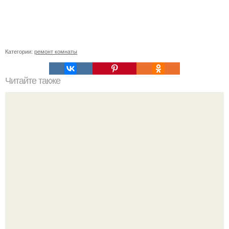
Категории:
ремонт комнаты
Читайте также
Сколько нужно рулонов обоев на комнату 20 кв м.
Рассчитаем рулоны обоев