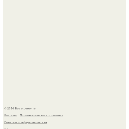
Он всего лишь развозил пиццу той ночью.
Башня дьявола. Девилс - тауэр (Devils Tower) или башня
дьявола - монолит вулканического происхождения
высотой 1558 м над уровнем моря.
© 2026 Все о ремонте
Контакты
Пользовательское соглашение
Политика конфидециальности