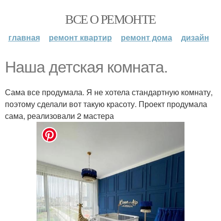
ВСЕ О РЕМОНТЕ
главная
ремонт квартир
ремонт дома
дизайн
Наша детская комната.
Сама все продумала. Я не хотела стандартную комнату,
поэтому сделали вот такую красоту. Проект продумала
сама, реализовали 2 мастера