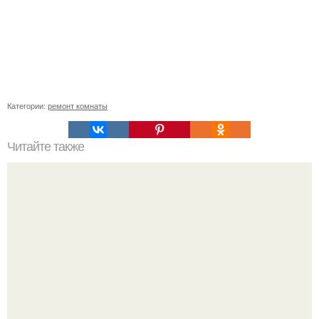
Категории:
ремонт комнаты
Читайте также
Как сделать угол 45 градусов. Совет 1: Как отрезать угол
45 градусов