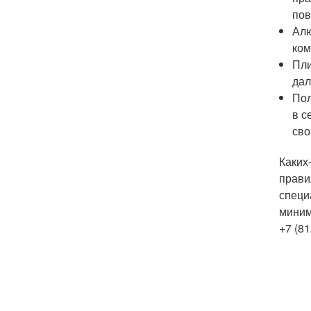
пов
Алю
ком
Пли
дал
Пол
в с
сво
Каких
прави
специ
миним
+7 (81