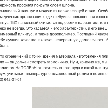
ерхность профиля покрыта слоем шпона.
миниевый плинтус и модели из нержавеющей стали . Особе
мерческих организациях, где требуется повышенная износо
нтус ПВХ напольный считается недорогим вариантом, тем 
еко не всегда. Это касается и его характеристик, и его внеш
имерный плинтус , а также дюрополимер. Последний являе
ебе лучшие качества, включая невероятную долговечность 
йств.
-то ограничений с точки зрения материала изготовления пли
ло — он должен смотреть гармонично. Ну и, конечно же, м
алистом НаПОЛЕоН относительно того, куда и какой плинтус 
ум, учитывая температурно-влажностный режим в помещени
2) 642-21-01