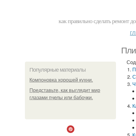
как правильно сделать ремонт до
г
Пли
Сод
П
Популярные материалы
С
Компоновка хорошей кухни.
Ч
Представьте, как выглядит мир
глазами пчелы или бабочки.
К
К