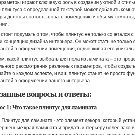
араметры играют ключевую роль в создании уютной и сти
 плинтуса с определенной текстурой может добавить комнат
ры должны соответствовать помещению и объему комнаты, 
нии.
 стоит подумать о том, чтобы плинтус не только сочетался
 и концепцию дизайна интерьера. Он может стать не только
антой в оформлении помещения, подчеркивая его уникальн
ом, какой плинтус выбрать для пола из ламината – это про
льного рассмотрения различных параметров, чтобы создат
айте о каждом аспекте, и ваш плинтус станет не просто ф
антой в оформлении вашего интерьера.
занные вопросы и ответы:
с 1: Что такое плинтус для ламината
: Плинтус для ламината - это элемент декора, который уста
ершенные края ламината и придать интерьеру более закон
ата от механических повреждений и улучшает звукоизоля