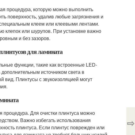
стая процедура, которую можно выполнить
ить поверхность, удалив любые загрязнения и
е специальным клеем или клеевыми лентами.
ью клепок или шурупов. При установке важно
ровным и без зазоров.
плинтусов для ламината
льные функции, такие как встроенные LED-
 дополнительным источником света в
й вид. Плинтусы с звукоизоляцией могут
ия.
амината
ая процедура. Для очистки плинтуса можно
⇨
едством. Важно избегать использования
хность плинтуса. Если плинтус поврежден или
интуса для ламината не требует больших усилий.