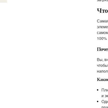
Что
Самая
элеме
самом
100% 
Почем
Вы, в
чтобы
напол
Какие
Пли
и э
Оди
пра