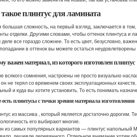
 такое плинтус для ламината
 большая сложность, на первый взгляд, заключается в том,
нты отделки. Другими словами, чтобы оттенок плинтуса и л
 деле все гораздо сложнее. То есть цвет, безусловно, важен
попадании в оттенок вы можете остаться неудовлетворены р
у важен материал, из которого изготовлен плинтус
не всякого сомнения, настроены не просто визуально насла
 он не терял со временем своих эксплуатационных качеств. 
ьный и куда вы хотите установить. То есть понимать назн
 есть плинтусы с точки зрения материала изготовления
нтус из массива , который является достаточно дорогим. Т
кологичность его выбирают многие.
н из самых популярных вариантов — плинтус напольный МДФ
вило, дешевле деревянного. Отдельное внимание хотим об