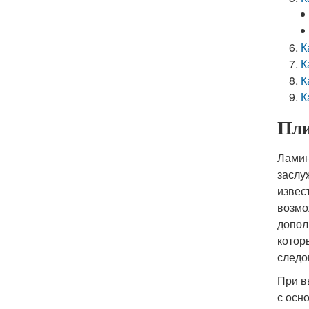
К
К
К
К
Пли
Ламин
заслу
извес
возмо
допол
котор
следо
При в
с осн