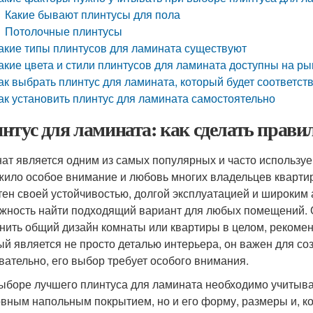
Какие бывают плинтусы для пола
Потолочные плинтусы
акие типы плинтусов для ламината существуют
акие цвета и стили плинтусов для ламината доступны на ры
ак выбрать плинтус для ламината, который будет соответст
ак установить плинтус для ламината самостоятельно
нтус для ламината: как сделать прав
ат является одним из самых популярных и часто используе
жило особое внимание и любовь многих владельцев квартир
тен своей устойчивостью, долгой эксплуатацией и широким а
жность найти подходящий вариант для любых помещений. Од
нить общий дизайн комнаты или квартиры в целом, рекомен
ый является не просто деталью интерьера, он важен для со
вательно, его выбор требует особого внимания.
ыборе лучшего плинтуса для ламината необходимо учитыват
овным напольным покрытием, но и его форму, размеры и, кон