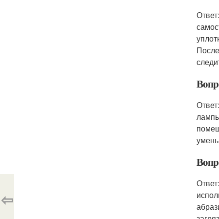
Ответ
самос
уплот
После
следи
Вопр
Ответ
лампы
помещ
умень
Вопр
Ответ
⇦
испол
абраз
загря