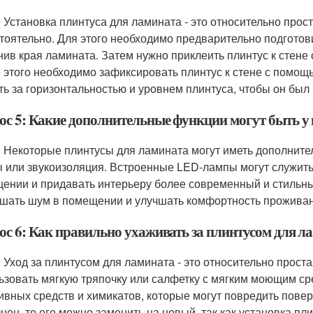
: Установка плинтуса для ламината - это относительно про
тоятельно. Для этого необходимо предварительно подготов
нив края ламината. Затем нужно приклеить плинтус к стен
 этого необходимо зафиксировать плинтус к стене с помощ
ть за горизонтальностью и уровнем плинтуса, чтобы он был 
ос 5: Какие дополнительные функции могут быть у 
: Некоторые плинтусы для ламината могут иметь дополните
 или звукоизоляция. Встроенные LED-лампы могут служить
ении и придавать интерьеру более современный и стильны
шать шум в помещении и улучшать комфортность проживан
ос 6: Как правильно ухаживать за плинтусом для л
: Уход за плинтусом для ламината - это относительно прост
ьзовать мягкую тряпочку или салфетку с мягким моющим ср
ивных средств и химикатов, которые могут повредить повер
знен, то его можно заменить на новый, так как установка пл