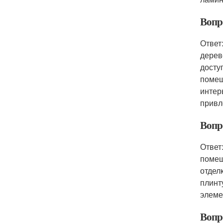
Вопр
Ответ
дерев
досту
помещ
интер
привл
Вопр
Ответ
помещ
отдел
плинт
элеме
Вопр