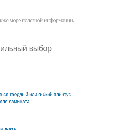
 также море полезной информации.
авильный выбор
ься твердый или гибкий плинтус
 для ламината
амината