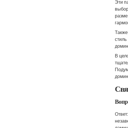
Эти п
выбор
разме
гармо
Также
стиль
домин
В цел
тщате
Подум
домин
Свя
Вопро
Ответ
незав
ламин