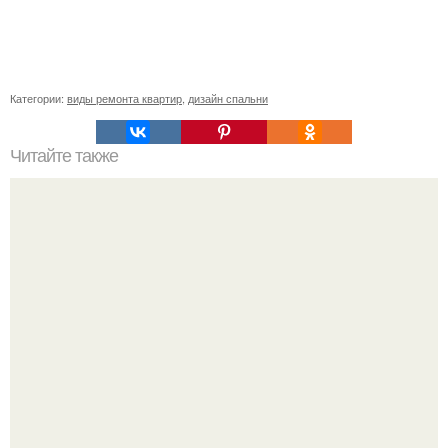
Категории:
виды ремонта квартир
,
дизайн спальни
Читайте также
Установить плинтус на ламинат: простой способ
улучшить интерьер