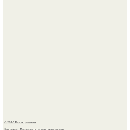
Бывают ошибки, которые обходятся в целое состояние.
История, от которой мороз по коже: корейская модель
настолько увлеклась пластикой, что вколола себе в лицо
кулинарное масло.
© 2026 Все о ремонте
Контакты
Пользовательское соглашение