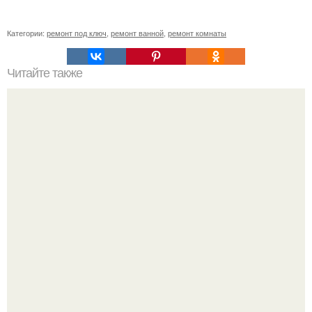
Категории:
ремонт под ключ
,
ремонт ванной
,
ремонт комнаты
Читайте также
Я нашла его!