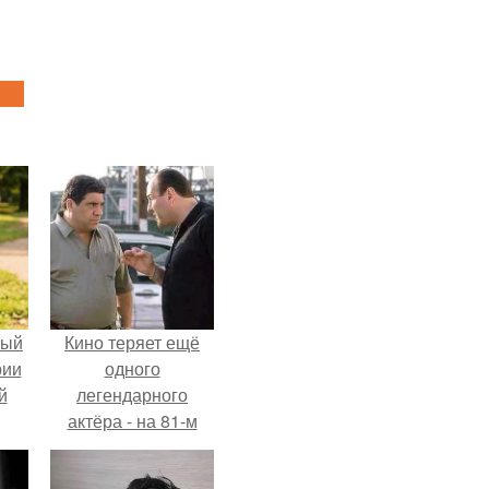
ный
Кино теряет ещё
рии
одного
й
легендарного
актёра - на 81-м
году жизни не стало
Винсента пасторе.