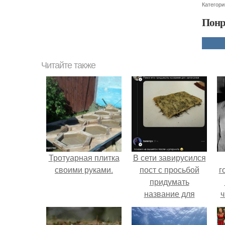
Категори
Понр
Читайте также
Тротуарная плитка
В сети завирусился
своими руками.
пост с просьбой
г
придумать
название для
ч
домашней
запеканки.