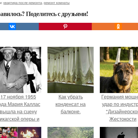
и:
квартира после ремонта
,
ремонт комнаты
авилось? Поделитесь с друзьями!
17 ноября 1955
Как убрать
Германия мощ
ода Мария Каллас
конденсат на
удар по индуст
вышла на сцену
балконе.
"Дизайнерско
икагской оперы и
Жестокости
сорвала овации.
нанесла".