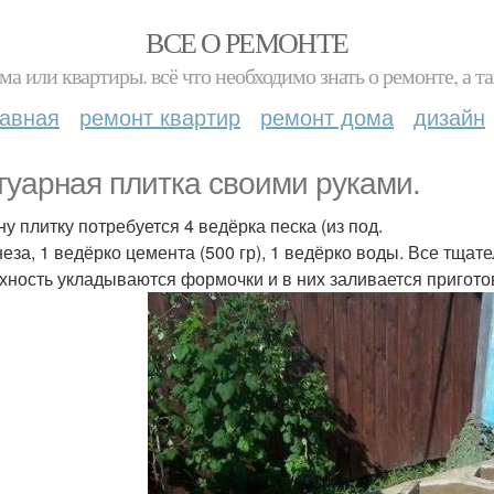
ВСЕ О РЕМОНТЕ
ма или квартиры. всё что необходимо знать о ремонте, а
лавная
ремонт квартир
ремонт дома
дизайн
туарная плитка своими руками.
ну плитку потребуется 4 ведёрка песка (из под.
еза, 1 ведёрко цемента (500 гр), 1 ведёрко воды. Все тща
хность укладываются формочки и в них заливается пригот