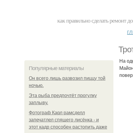
как правильно сделать ремонт до
г
Тро
На од
Майон
Популярные материалы
повер
Он всего лишь развозил пиццу той
ночью.
Эта рыба предпочтёт прогулку
заплыву.
Фотограф Карл рамсделл
запечатлел спящего лисёнка - и
этот кадр способен растопить даже