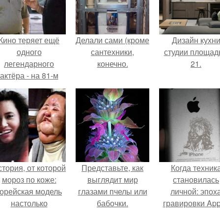
Кино теряет ещё
Делали сами (кроме
Дизайн кухн
одного
сантехники,
студии площад
легендарного
конечно.
21.
актёра - на 81-м
оду жизни не стало
инсента пасторе.
тория, от которой
Представьте, как
Когда техник
мороз по коже:
выглядит мир
становилась
корейская модель
глазами пчелы или
личной: эпох
настолько
бабочки.
гравировки App
увлеклась