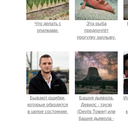
Что делать с
Эта рыба
опилками.
предпочтёт
прогулку заплыву.
г
В
Бывают ошибки,
Башня дьявола.
Ис
которые обходятся
Девилс - тауэр
в целое состояние.
(Devils Tower) или
башня дьявола -
монолит