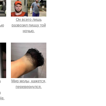
и
Он всего лишь
ью
развозил пиццу той
ночью.
а
Мир моды, кажется,
перевернулся.
а
le.