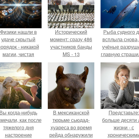
Физики нашли в
Исторический
Рыба судного 
удаче скрытый
момент: сразу 486
всплыла снова,
порядок - никакой
участников банды
учёные разруш
магии, чистая
MS - 13
главную страши
квантовая
одновременно
механика.
предстали перед
судом в одном зале.
Вы когда-нибудь
В мексиканской
Представьте
амечали, как после
тюрьме сьюдад-
больше десяти 
тяжелого дня
хуареса во время
жизни - с
настроение
рейда обнаружили
хроническим