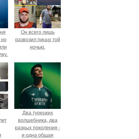
дня
Он всего лишь
 но
развозил пиццу той
или
ночью.
лку.
:
Два турецких
лет
волшебника, два
разных поколения -
и
и одна общая