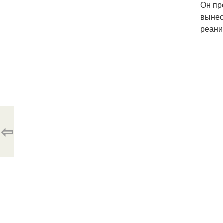
Он пр
вынес
реани
⇦