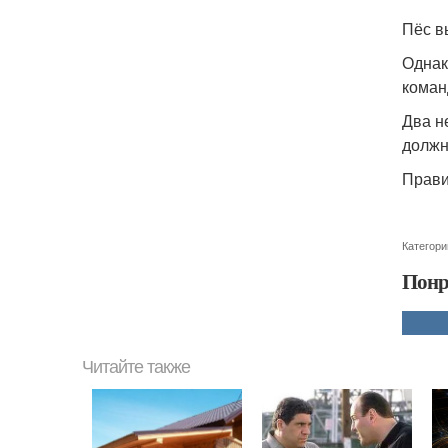
Пёс в
Однак
коман
Два н
должн
Прави
Категори
Понр
Читайте также