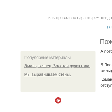
как правильно сделать ремонт до
г
Пож
А пото
Популярные материалы
В Лос
Эмаль, глянец. Золотая ручка гола.
жильц
Мы выравниваем стены.
Коман
отсту