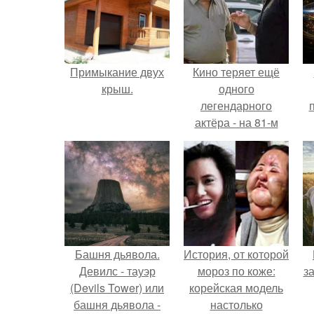
Примыкание двух
Кино теряет ещё
крыш.
одного
легендарного
актёра - на 81-м
году жизни не стало
Винсента пасторе.
Башня дьявола.
История, от которой
Девилс - тауэр
мороз по коже:
з
(Devils Tower) или
корейская модель
башня дьявола -
настолько