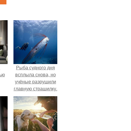
и
Рыба судного дня
ью
всплыла снова, но
учёные разрушили
главную страшилку.