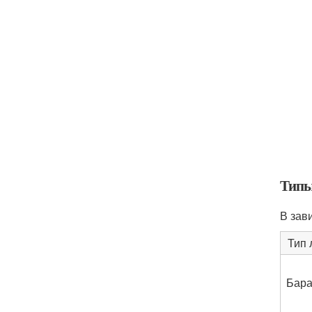
Типы
В зав
Тип 
Бар