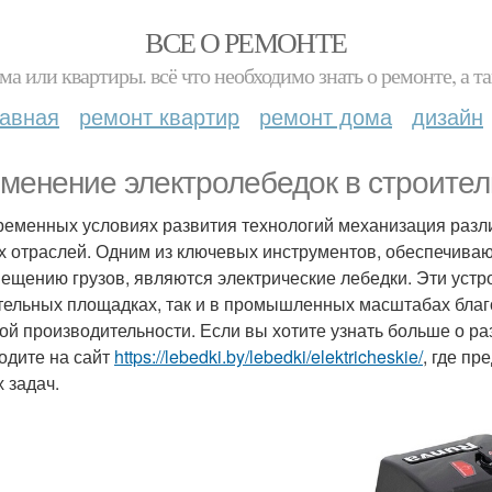
ВСЕ О РЕМОНТЕ
ма или квартиры. всё что необходимо знать о ремонте, а
лавная
ремонт квартир
ремонт дома
дизайн
менение электролебедок в строите
ременных условиях развития технологий механизация разл
х отраслей. Одним из ключевых инструментов, обеспечива
ещению грузов, являются электрические лебедки. Эти устро
тельных площадках, так и в промышленных масштабах благ
ой производительности. Если вы хотите узнать больше о р
одите на сайт
https://lebedki.by/lebedki/elektricheskie/
, где п
 задач.