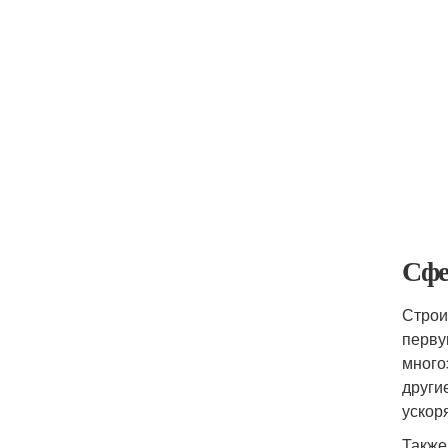
Сфе
Строи
перву
много
други
ускор
Также