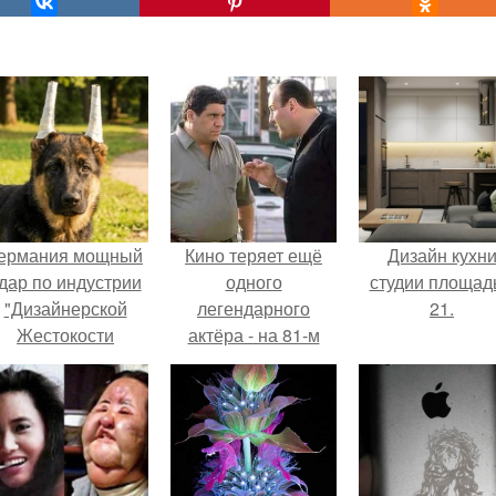
ермания мощный
Кино теряет ещё
Дизайн кухн
дар по индустрии
одного
студии площад
"Дизайнерской
легендарного
21.
Жестокости
актёра - на 81-м
нанесла".
году жизни не стало
Винсента пасторе.