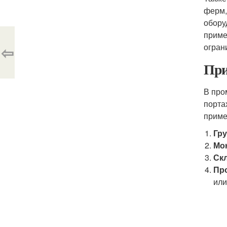
ферм,
обору
приме
огран
⇦
При
В про
порта
приме
Гр
Мо
Скл
Пр
или