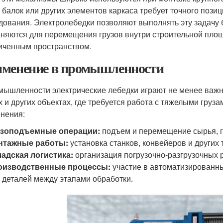
 балок или других элементов каркаса требует точного пози
дования. Электролебедки позволяют выполнять эту задачу б
няются для перемещения грузов внутри строительной площа
иченным пространством.
менение в промышленности
мышленности электрические лебедки играют не менее важну
х и других объектах, где требуется работа с тяжелыми гру
нения:
узоподъемные операции:
подъем и перемещение сырья, г
нтажные работы:
установка станков, конвейеров и других 
адская логистика:
организация погрузочно-разгрузочных 
оизводственные процессы:
участие в автоматизированны
 деталей между этапами обработки.