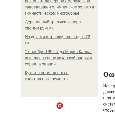
реттон стала первой американкой,
завоевавшей олимпийское золото в
гимнастическом многоборье.
Деревянный трельяж - опора
своими руками.
Из двушки в трешку, площадью 72
кв.
17 ноября 1955 года Мария Каллас
вышла на сцену чикагской оперы и
сорвала овации.
Осо
Кухня - гостиная после
капитального ремонта.
Элект
движе
перем
систе
чтобы