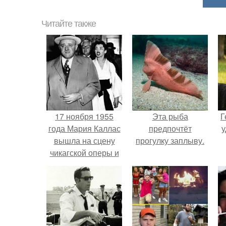
Читайте также
17 ноября 1955
Эта рыба
Г
года Мария Каллас
предпочтёт
у
вышла на сцену
прогулку заплыву.
чикагской оперы и
сорвала овации.