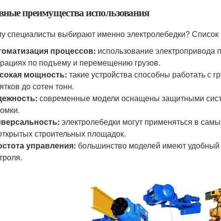
вные преимущества использования
у специалисты выбирают именно электролебедки? Список и
томатизация процессов:
использование электропривода п
рациях по подъему и перемещению грузов.
сокая мощность:
такие устройства способны работать с г
ятков до сотен тонн.
дежность:
современные модели оснащены защитными сист
омки.
иверсальность:
электролебедки могут применяться в сам
открытых строительных площадок.
остота управления:
большинство моделей имеют удобный 
троля.