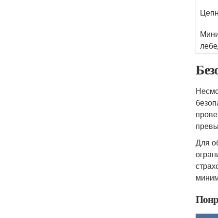
Цеп
Мини
лебе
Без
Несмо
безоп
прове
превы
Для о
огран
страх
миним
Понр