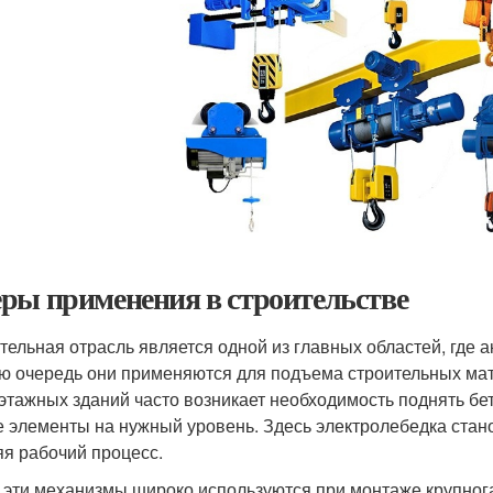
ры применения в строительстве
тельная отрасль является одной из главных областей, где а
ю очередь они применяются для подъема строительных мат
этажных зданий часто возникает необходимость поднять бет
е элементы на нужный уровень. Здесь электролебедка ст
яя рабочий процесс.
 эти механизмы широко используются при монтаже крупног