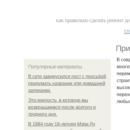
как правильно сделать ремонт до
г
При
В сов
многи
Популярные материалы
перем
В сети завирусился пост с просьбой
строи
придумать название для домашней
высок
запеканки.
перех
Это крепость, в которую мы
любых
возвращаемся после долгого и
трудного дня.
В 1984 году 16-летняя Мэри Лу