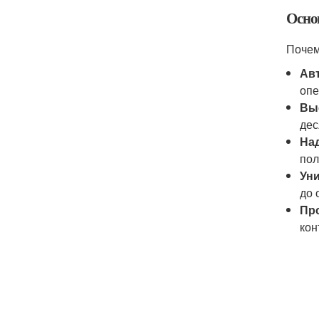
Осно
Почем
Ав
опе
Вы
дес
На
пол
Ун
до 
Пр
кон