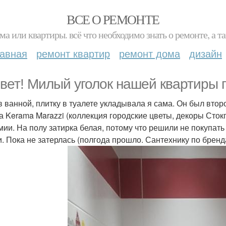
ВСЕ О РЕМОНТЕ
ма или квартиры. всё что необходимо знать о ремонте, а
лавная
ремонт квартир
ремонт дома
дизайн
вет! Милый уголок нашей квартиры 
 в ванной, плитку в туалете укладывала я сама. Он был втор
а Kerama Marazzi (коллекция городские цветы, декоры Сто
мии. На полу затирка белая, потому что решили не покупать
и. Пока не затерлась (полгода прошло. Сантехнику по брен