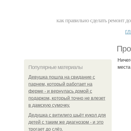
как правильно сделать ремонт до
г
Про
Ничег
места
Популярные материалы
Девушка пошла на свидание с
парнем, который работает на
ферме - и вернулась домой с
подарком, который точно не влезет
в дамскую сумочку.
Дедушка с витилиго шьёт кукол для
детей с таким же диагнозом - и это
трогает до слёз.