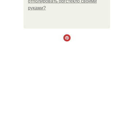
отполировать оргстекло своими
руками?