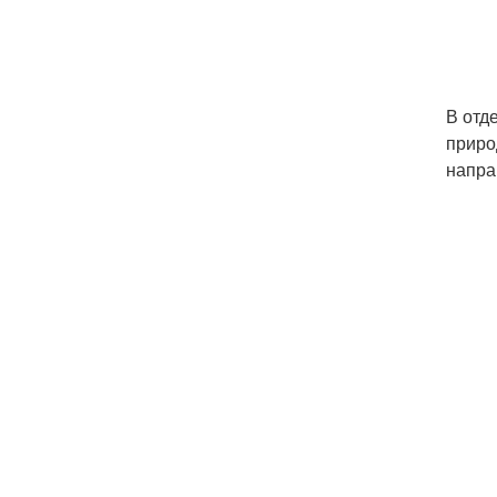
В отд
приро
напра