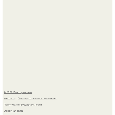
В Китaе обнаружили гигaнтскую воронку глубиной в 200
метров с первобытным лесом внутри.
Когда техника становилась личной: эпоха гравировки
Apple.
© 2026 Все о ремонте
Контакты
Пользовательское соглашение
Политика конфидециальности
Обратная связь