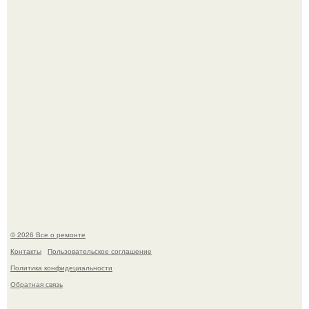
Бывают ошибки, которые обходятся в целое состояние.
Башня дьявола. Девилс - тауэр (Devils Tower) или башня
дьявола - монолит вулканического происхождения
высотой 1558 м над уровнем моря.
© 2026 Все о ремонте
Контакты
Пользовательское соглашение
Политика конфидециальности
Обратная связь