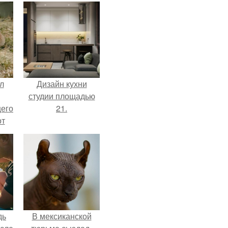
л
Дизайн кухни
студии площадью
щего
21.
от
н
же
е
дь
В мексиканской