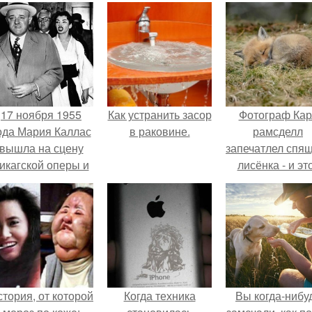
17 ноября 1955
Как устранить засор
Фотограф Кар
ода Мария Каллас
в раковине.
рамсделл
вышла на сцену
запечатлел спя
икагской оперы и
лисёнка - и эт
сорвала овации.
кадр способе
растопить да
самое сурово
сердце.
тория, от которой
Когда техника
Вы когда-нибу