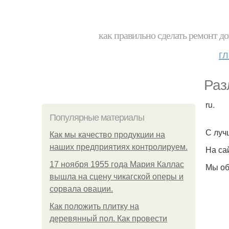
как правильно сделать ремонт до
г
Раз
ru.
Популярные материалы
С луч
Как мы качество продукции на
наших предприятиях контролируем.
На са
17 ноября 1955 года Мария Каллас
Мы об
вышла на сцену чикагской оперы и
сорвала овации.
Как положить плитку на
деревянный пол. Как провести