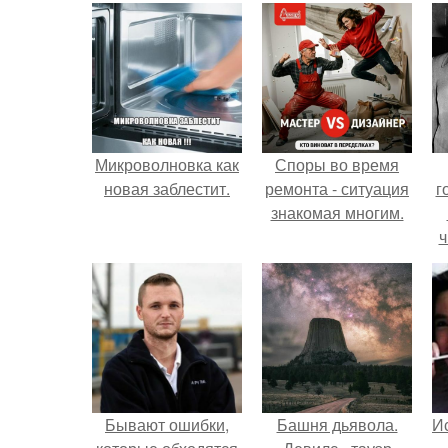
Микроволновка как
Споры во время
новая заблестит.
ремонта - ситуация
г
знакомая многим.
ч
Бывают ошибки,
Башня дьявола.
Ис