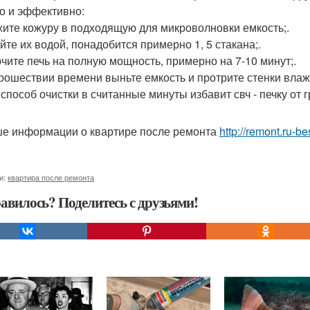
о и эффективно:
жите кожуру в подходящую для микроволновки емкость;.
ейте их водой, понадобится примерно 1, 5 стакана;.
ючите печь на полную мощность, примерно на 7-10 минут;.
прошествии времени выньте емкость и протрите стенки влаж
 способ очистки в считанные минуты избавит свч - печку от г
е информации о квартире после ремонта
http://remont.ru-b
и:
квартира после ремонта
авилось? Поделитесь с друзьями!