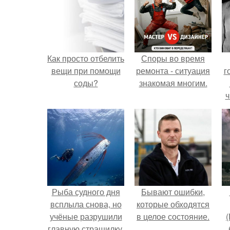
Как просто отбелить
Споры во время
вещи при помощи
ремонта - ситуация
г
соды?
знакомая многим.
ч
Рыба судного дня
Бывают ошибки,
всплыла снова, но
которые обходятся
учёные разрушили
в целое состояние.
(
главную страшилку.