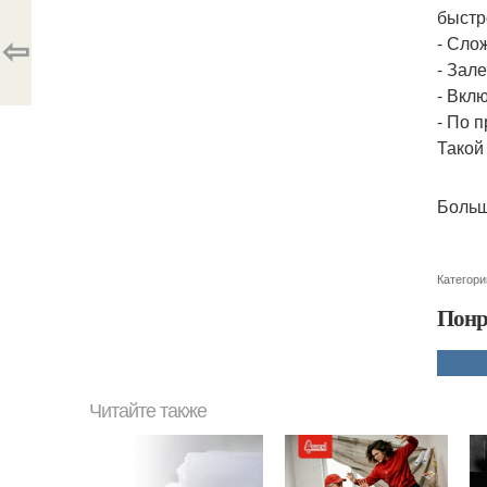
быстр
⇦
- Сло
- Зал
- Вкл
- По 
Такой
Больш
Категори
Понр
Читайте также