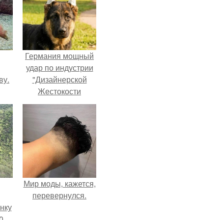
Германия мощный
удар по индустрии
ву.
"Дизайнерской
Жестокости
нанесла".
Мир моды, кажется,
перевернулся.
нку
0