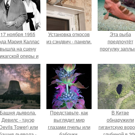
17 ноября 1955
Установка откосов
Эта рыба
ода Мария Каллас
из сэндвич - панели.
предпочтёт
вышла на сцену
прогулку заплы
икагской оперы и
сорвала овации.
Башня дьявола.
Представьте, как
В Китaе
Девилс - тауэр
выглядит мир
обнаружили
Devils Tower) или
глазами пчелы или
гигaнтскую воро
башня дьявола -
бабочки.
глубиной в 20