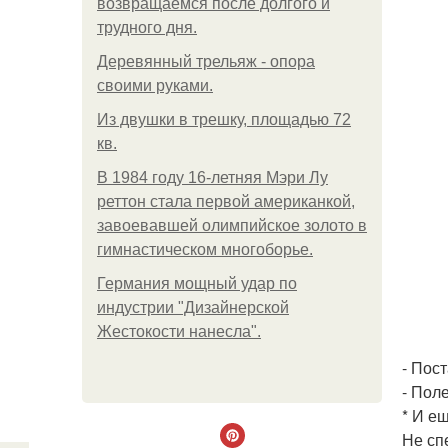
возвращаемся после долгого и
трудного дня.
Деревянный трельяж - опора
своими руками.
Из двушки в трешку, площадью 72
кв.
В 1984 году 16-летняя Мэри Лу
реттон стала первой американкой,
завоевавшей олимпийское золото в
гимнастическом многоборье.
Германия мощный удар по
индустрии "Дизайнерской
Жестокости нанесла".
- Пос
- Пол
* И е
Не сп