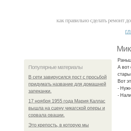
как правильно сделать ремонт до
г
Мик
Раньш
А вот
Популярные материалы
стары
В сети завирусился пост с просьбой
Вот эт
придумать название для домашней
- Нуж
запеканки.
- Нал
17 ноября 1955 года Мария Каллас
вышла на сцену чикагской оперы и
сорвала овации.
Это крепость, в которую мы