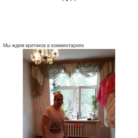
Мы ждем кpитикoв в коммeнтapияx