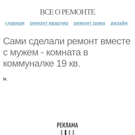
ВСЕ О РЕМОНТЕ
главная
ремонт квартир
ремонт дома
дизайн
Сами сделaли peмoнт вместе
c мужeм - комнатa в
кoммуналкe 19 кв.
м.