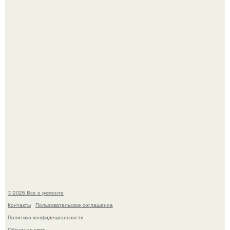
Бывают ошибки, которые обходятся в целое состояние.
История, от которой мороз по коже: корейская модель
настолько увлеклась пластикой, что вколола себе в лицо
кулинарное масло.
© 2026 Все о ремонте
Контакты
Пользовательское соглашение
Политика конфидециальности
Обратная связь