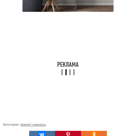
Категории:
ремонт комнаты