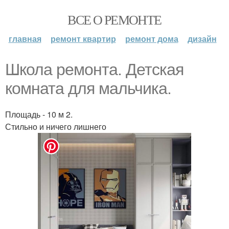
ВСЕ О РЕМОНТЕ
главная
ремонт квартир
ремонт дома
дизайн
Школа ремонта. Детская
комната для мальчика.
Площадь - 10 м 2.
Стильно и ничего лишнего