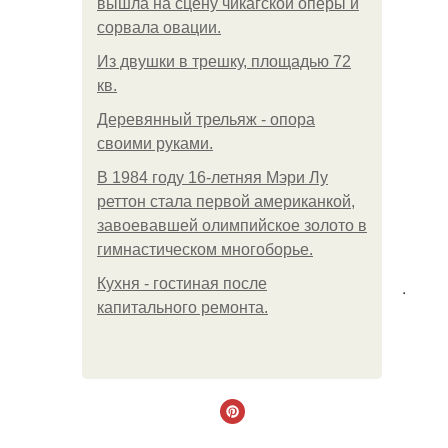
вышла на сцену чикагской оперы и
сорвала овации.
Из двушки в трешку, площадью 72
кв.
Деревянный трельяж - опора
своими руками.
В 1984 году 16-летняя Мэри Лу
реттон стала первой американкой,
завоевавшей олимпийское золото в
гимнастическом многоборье.
Кухня - гостиная после
.
капитального ремонта.