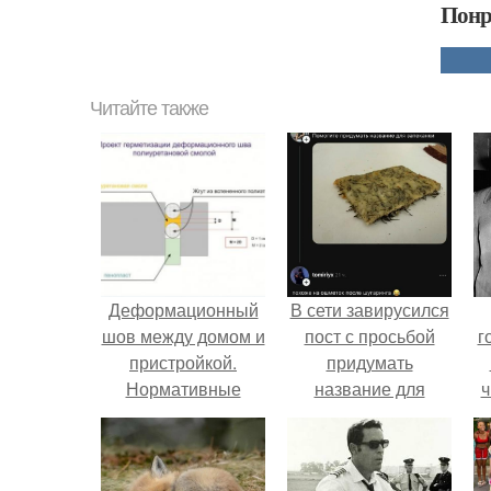
Понр
Читайте также
Деформационный
В сети завирусился
шов между домом и
пост с просьбой
г
пристройкой.
придумать
Нормативные
название для
ч
требования к
домашней
деформационным
запеканки.
швам в бетонных