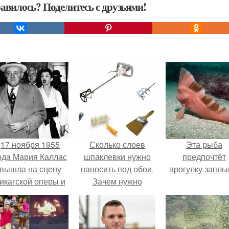
авилось? Поделитесь с друзьями!
17 ноября 1955
Сколько слоев
Эта рыба
ода Мария Каллас
шпаклевки нужно
предпочтёт
вышла на сцену
наносить под обои.
прогулку заплы
икагской оперы и
Зачем нужно
сорвала овации.
шпаклевание