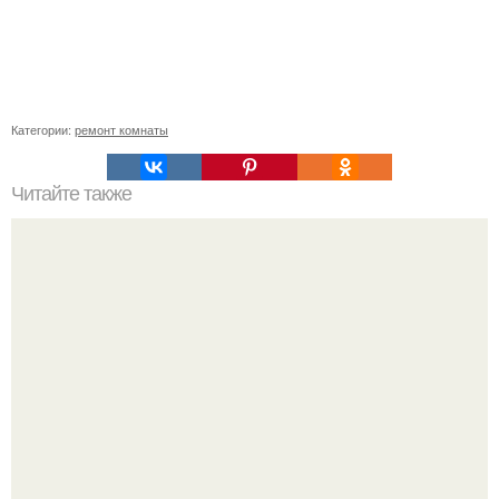
Категории:
ремонт комнаты
Читайте также
Сколько слоев шпаклевки нужно наносить под обои.
Зачем нужно шпаклевание