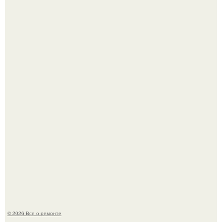
Мир моды, кажется, перевернулся.
Представьте: больше десяти лет жизни - с хроническими
болячками.
© 2026 Все о ремонте