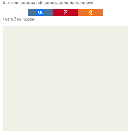
Категории:
ремонт ванной
,
ремонт квартиры своими руками
Читайте также
Идеи_для_небольших_квартир.
Эта рыба предпочтёт прогулку заплыву.