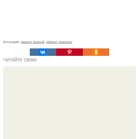
Категории:
ремонт ванной
,
ремонт комнаты
Читайте также
Ремонт стен в квартире своими руками поэтапно. С чего
начать отделку стен штукатуркой