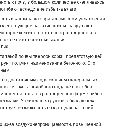
истых почв, в большом количестве скапливаясь
погибают вследствие избытка влаги.
бность к заплыванию при чрезмерном увлажнении
 воздействующие на такие почвы, разрушают
екоторое количество которых растворяется в
я после некоторого высыхания
стью.
и такой почвы твердой корки, препятствующей
 грунт получил наименование бетонного. Это
тным.
уются достаточным содержанием минеральных
нности грунта подобного вида не способна
омпоненты только в растворённой форме либо в
анизмами. У глинистых грунтов, обладающих
тствует возможность создать для растений
ко из-за воздухонепроницаемости, повышенной