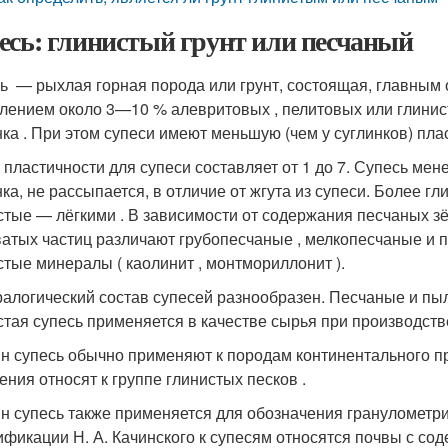
есь: глинистый грунт или песчаный
сь — рыхлая горная порода или грунт, состоящая, главным 
лением около 3—10 % алевритовых , пелитовых или глинист
нка
. При этом супеси имеют меньшую (чем у суглинков) пла
 пластичности для супеси составляет от 1 до 7. Супесь мене
нка, не рассыпается, в отличие от жгута из супеси. Более 
стые — лёгкими . В зависимости от содержания песчаных з
атых частиц различают грубопесчаные , мелкопесчаные и п
стые минералы ( каолинит , монтмориллонит ).
алогический состав супесей разнообразен. Песчаные и пыл
стая супесь применяется в качестве сырья при производстве
н супесь обычно применяют к породам континентального п
ения относят к группе глинистых песков .
н супесь также применяется для обозначения гранулометри
ификации Н. А. Качинского к супесям относятся почвы с со