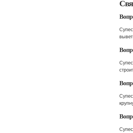
Свя
Вопро
Супесь
вывет
Вопро
Супес
строи
Вопро
Супес
крупн
Вопро
Супес