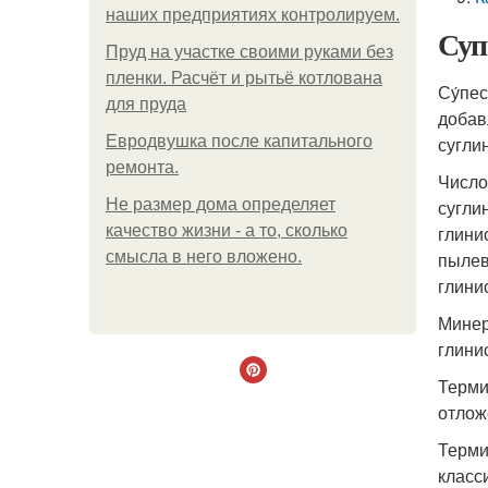
наших предприятиях контролируем.
Суп
Пруд на участке своими руками без
пленки. Расчёт и рытьё котлована
Су́пе
для пруда
добав
Евродвушка после капитального
сугли
ремонта.
Число
Не размер дома определяет
сугли
качество жизни - а то, сколько
глини
смысла в него вложено.
пылев
глини
Минер
глини
Терми
отлож
Терми
класс