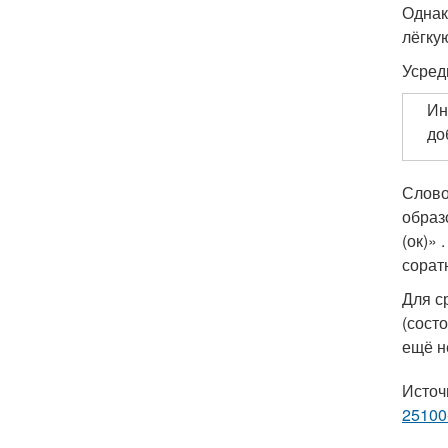
Однак
лёгку
Усред
Ин
до
Слово
образ
(ок)»
соратн
Для с
(состо
ещё н
Источ
25100