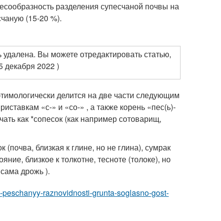
есообразность разделения супесчаной почвы на
чаную (15-20 %).
 удалена. Вы можете отредактировать статью,
5 декабря 2022 )
 этимологически делится на две части следующим
иставкам «с-» и «со-» , а также корень «пес(ь)-
чать как *сопесок (как например сотоварищ,
(почва, близкая к глине, но не глина), сумрак
ояние, близкое к толкотне, тесноте (толоке), но
е сама дрожь
).
ili-peschanyy-raznovidnosti-grunta-soglasno-gost-