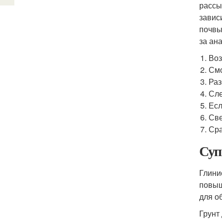
рассы
завис
почвы
за ан
Воз
Смо
Раз
Сле
Есл
Све
Сра
Суп
Глини
повыш
для о
Грунт