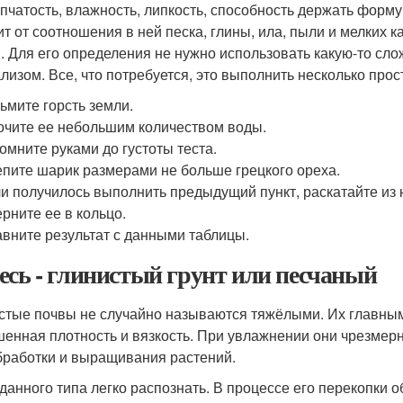
пчатость, влажность, липкость, способность держать форму 
ит от соотношения в ней песка, глины, ила, пыли и мелких 
. Для его определения не нужно использовать какую-то сл
ализом. Все, что потребуется, это выполнить несколько прос
ьмите горсть земли.
чите ее небольшим количеством воды.
омните руками до густоты теста.
пите шарик размерами не больше грецкого ореха.
и получилось выполнить предыдущий пункт, раскатайте из н
рните ее в кольцо.
вните результат с данными таблицы.
есь - глинистый грунт или песчаный
стые почвы не случайно называются тяжёлыми. Их главны
енная плотность и вязкость. При увлажнении они чрезмер
бработки и выращивания растений.
 данного типа легко распознать. В процессе его перекопки 