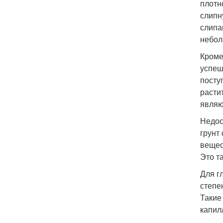
плотн
слипн
слипа
небол
Кроме
успеш
посту
расти
являю
Недос
грунт
вещес
Это т
Для г
степе
Такие
капил