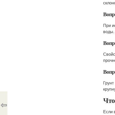
склон
Вопр
При и
воды.
Вопр
Свойс
прочн
Вопро
Грунт
крупн
Что
⇦
Если 