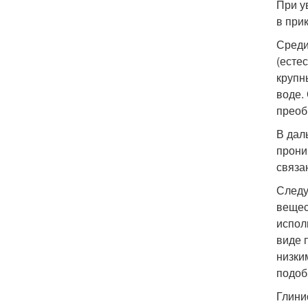
При у
в при
Среди
(есте
крупн
воде.
преоб
В дал
прони
связа
Следу
вещес
испол
виде 
низки
подоб
Глини