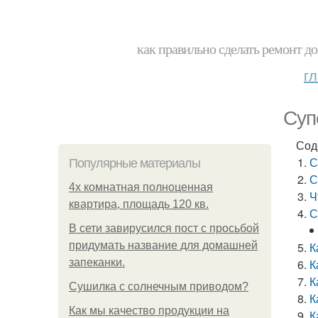
как правильно сделать ремонт до
г
Суп
Сод
С
Популярные материалы
С
4x комнатная полноценная
Ч
квартира, площадь 120 кв.
С
В сети завирусился пост с просьбой
придумать название для домашней
К
запеканки.
К
К
Сушилка с солнечным приводом?
К
Как мы качество продукции на
К