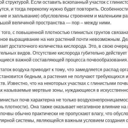
ой структурой. Если оставить вскопанный участок с глинист
утся, и тогда перекопку нужно будет повторить. Особенност
ние и заплывание) обусловлены строением и маленьким ра
ьшой величиной пространства — пор – между ними.
 того, с повышенной плотностью глинистых грунтов связана
ное выращивание на них растений почти невозможным. Дело 
пает достаточного количества кислорода. Это, в свою очере
тельных видов. Отсутствие кислорода губительно действует
щиеся важной составляющей процесса почвообразования.
таток воздуха приводит к тому, что замедляется распад ор
 становится бедным, а растения не получают требующихся 
тв. Известно, что на некоторых участках с глинистыми по
ак называемые мертвые зоны, нуждающиеся в искусственно
линистых почв характерна не только воздухонепроницаемост
нь плотности). Она также оказывает негативное влияние на
 почвы обычно практически не пропускают влагу, что обус
лярной системы, являющейся важным условием создания о