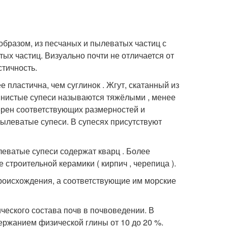
образом, из песчаных и пылеватых частиц с
ых частиц. Визуально почти не отличается от
стичность
.
е пластична, чем суглинок . Жгут, скатанный из
глинистые супеси называются тяжёлыми , менее
ёрен соответствующих размерностей и
ылеватые супеси. В супесях присутствуют
еватые супеси содержат кварц . Более
 строительной керамики ( кирпич , черепица ).
роисхождения, а соответствующие им морские
ческого состава почв в почвоведении. В
держанием физической глины от 10 до 20 %.