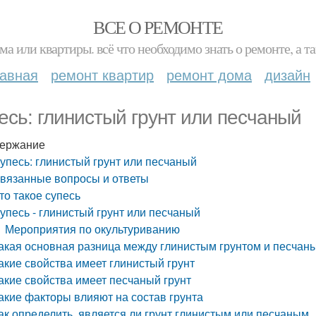
ВСЕ О РЕМОНТЕ
ма или квартиры. всё что необходимо знать о ремонте, а
лавная
ремонт квартир
ремонт дома
дизайн
есь: глинистый грунт или песчаный
ержание
упесь: глинистый грунт или песчаный
вязанные вопросы и ответы
то такое супесь
упесь - глинистый грунт или песчаный
Мероприятия по окультуриванию
акая основная разница между глинистым грунтом и песчан
акие свойства имеет глинистый грунт
акие свойства имеет песчаный грунт
акие факторы влияют на состав грунта
ак определить, является ли грунт глинистым или песчаным