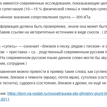
о имеются современные исследования
, показывающие цел
ю супесчаную (10—15 % физической глины) и тяжёлую супес
нённое значение сопротивления грунта — 300 кПа.
формация должна быть проверяема , иначе она может быть
бавив ссылки на авторитетные источники в виде сносок . ( 2
 «супесь» — означает «близкое к песку, рядом с песком» и
ом: « приставка » су- , родственный современным русским пр
 . На современном русском языке данное слово могло бы зву
ик, сотрудник )
равнения можно привести в пример такие слова, как суглинок 
яние, близкое к темноте (мраку), почти мрак), сутолока (сост
е теснота), судорога (состояние, близкое к дрожи, но ещё н
ник:
https://dom-na-vodah.ru/novosti/supes-eto-glinistyy-grunt-
-2011