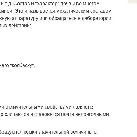
и т.д. Состав и "характер" почвы во многом
камней. Это и называется механическим составом
ожную аппаратуру или обращаться в лаборатории
тых действий:
его "колбаску".
ми отличительными свойствами являются
но слипаются и становятся почти непригодными
образуются комки значительной величины с