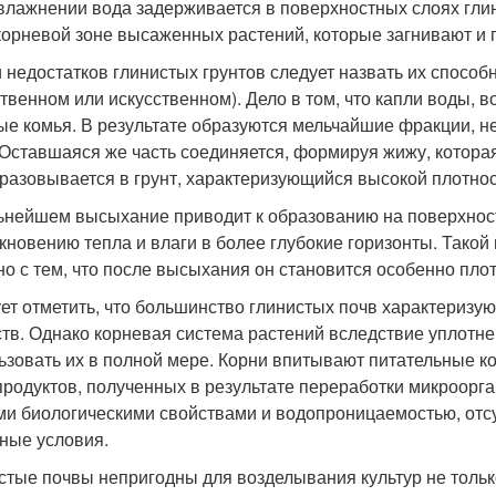
влажнении вода задерживается в поверхностных слоях глин
корневой зоне высаженных растений, которые загнивают и 
 недостатков глинистых грунтов следует назвать их спосо
ственном или искусственном). Дело в том, что капли воды,
ые комья. В результате образуются мельчайшие фракции, н
 Оставшаяся же часть соединяется, формируя жижу, котора
разовывается в грунт, характеризующийся высокой плотно
ьнейшем высыхание приводит к образованию на поверхност
кновению тепла и влаги в более глубокие горизонты. Такой
но с тем, что после высыхания он становится особенно пло
ет отметить, что большинство глинистых почв характериз
тв. Однако корневая система растений вследствие уплотне
ьзовать их в полной мере. Корни впитывают питательные к
продуктов, полученных в результате переработки микроорг
ми биологическими свойствами и водопроницаемостью, отсу
ные условия.
стые почвы непригодны для возделывания культур не толь