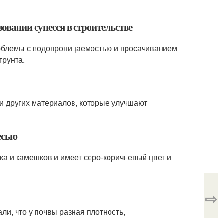
овании супесся в строительстве
проблемы с водопроницаемостью и просачиванием
грунта.
и других материалов, которые улучшают
есью
ска и камешков и имеет серо-коричневый цвет и
⇨
али, что у почвы разная плотность,