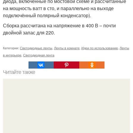
диода, включённые по мостовой схеме и рассчитанные
на мощность ватт в сто, и параллельно на выходе
подключённый полярный конденсатор).
Сборка рассчитана на напряжение в 400 В – почти
двойной запас для 220.
Категории:
Светодиодные ленты
,
Ленты в комнате
,
Идеи по использованию
,
Ленты
в интерьере
,
Светодиодная лента
Читайте также
Сколько нужно рулонов обоев на комнату 20 кв м.