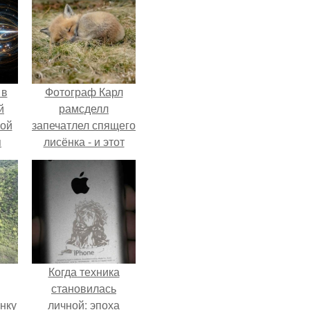
 в
Фотограф Карл
й
рамсделл
кой
запечатлел спящего
я
лисёнка - и этот
кадр способен
растопить даже
самое суровое
сердце.
Когда техника
становилась
нку
личной: эпоха