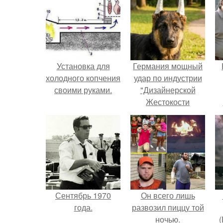
Установка для
Германия мощный
холодного копчения
удар по индустрии
своими руками.
"Дизайнерской
Жестокости
нанесла".
г
В
Сентябрь 1970
Он всего лишь
года.
развозил пиццу той
ночью.
(