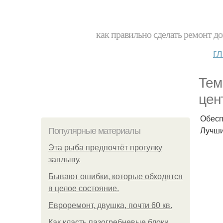
как правильно сделать ремонт до
г
Тем
цен
Обесп
Лучши
Популярные материалы
Эта рыба предпочтёт прогулку
заплыву.
Бывают ошибки, которые обходятся
в целое состояние.
Евроремонт, двушка, почти 60 кв.
Как класть пазогребневые блоки.