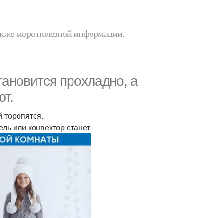
 также море полезной информации.
тановится прохладно, а
ют.
 торопятся.
ль или конвектор станет