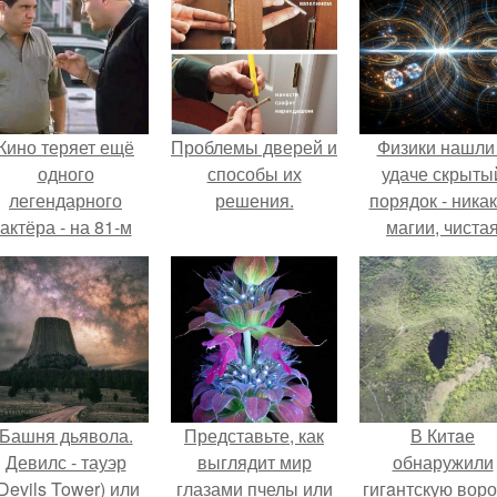
Кино теряет ещё
Проблемы дверей и
Физики нашли
одного
способы их
удаче скрыты
легендарного
решения.
порядок - ника
актёра - на 81-м
магии, чиста
оду жизни не стало
квантовая
инсента пасторе.
механика.
Башня дьявола.
Представьте, как
В Китaе
Девилс - тауэр
выглядит мир
обнаружили
Devils Tower) или
глазами пчелы или
гигaнтскую воро