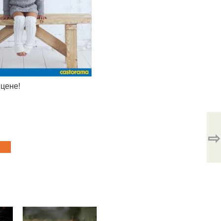
 цене!
⇨