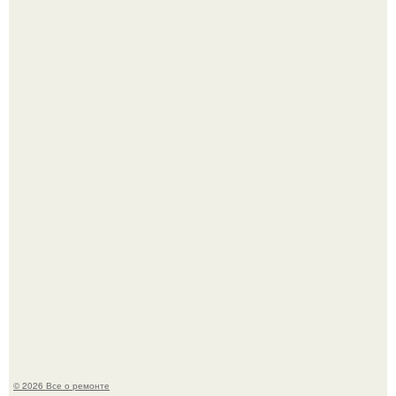
Вы когда-нибудь замечали, как после тяжелого дня
настроение поднимается от одного взгляда на своего
питомца?
Мир моды, кажется, перевернулся.
© 2026 Все о ремонте