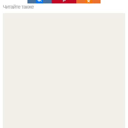
Читайте также
В сети завирусился пост с просьбой придумать название
для домашней запеканки.
Споры во время ремонта - ситуация знакомая многим.