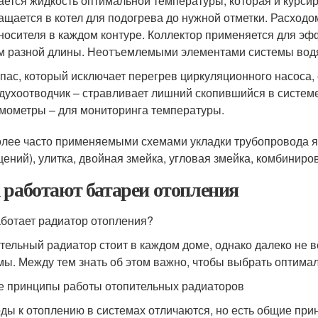
ается жидкость оптимальной температуры, которая и курсир
ащается в котел для подогрева до нужной отметки. Расход
носителя в каждом контуре. Коллектор применяется для эф
м разной длины. Неотъемлемыми элементами системы водя
пас, который исключает перегрев циркуляционного насоса,
духоотводчик – стравливает лишний скопившийся в системе
мометры – для мониторинга температуры.
лее часто применяемыми схемами укладки трубопровода яв
ений), улитка, двойная змейка, угловая змейка, комбинир
 работают батареи отопления
аботает радиатор отопления?
тельный радиатор стоит в каждом доме, однако далеко не в
мы. Между тем знать об этом важно, чтобы выбрать оптима
 принципы работы отопительных радиаторов
ды к отоплению в системах отличаются, но есть общие при