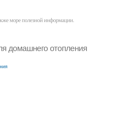
 также море полезной информации.
для домашнего отопления
ения