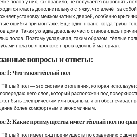
елке полов у них, как правило, не получается выровнять по
ходится класть дополнительную стяжку, что влечёт за соб
ожняет установку межкомнатных дверей, особенно критично
тые ошибки при монтаже. Ещё один нюанс, когда трубы тё
ов дома. Такая укладка довольно часто становилась причи
лых полов. Поэтому укладывая, таким образом, тёплые по
рубами пола был проложен прокладочный материал.
занные вопросы и ответы:
с 1: Что такое тёплый пол
: Тёплый пол — это система отопления, которая использует
плопередающего слоя, который расположен под поверхност
ожет быть электрическим или водяным, и он обеспечивает р
ение более комфортным и экономичным.
ос 2: Какие преимущества имеет тёплый пол по сра
: Тёплый пол имеет ряд преимуществ по сравнению с други