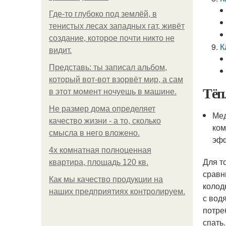
Где-то глубоко под землёй, в
тенистых лесах западных гат, живёт
создание, которое почти никто не
К
видит.
Представь: ты записал альбом,
который вот-вот взорвёт мир, а сам
Тёп
в этот момент ночуешь в машине.
Не размер дома определяет
Мед
качество жизни - а то, сколько
ком
смысла в него вложено.
эфф
4x комнатная полноценная
Для т
квартира, площадь 120 кв.
сравн
Как мы качество продукции на
колод
наших предприятиях контролируем.
с вод
потре
спать.