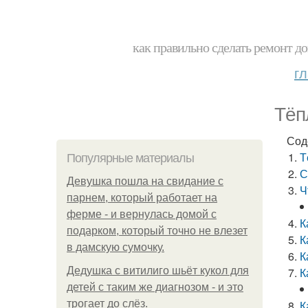
как правильно сделать ремонт до
г
Тёп
Сод
Т
Популярные материалы
С
Девушка пошла на свидание с
Ч
парнем, который работает на
ферме - и вернулась домой с
К
подарком, который точно не влезет
К
в дамскую сумочку.
К
Дедушка с витилиго шьёт кукол для
К
детей с таким же диагнозом - и это
трогает до слёз.
К