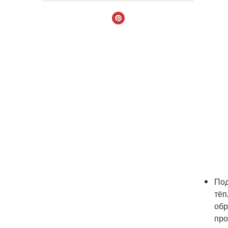
Под
тёп
обр
про