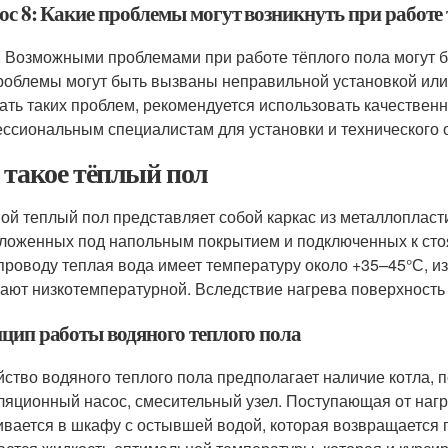
ос 8: Какие проблемы могут возникнуть при работе 
: Возможными проблемами при работе тёплого пола могут б
роблемы могут быть вызваны неправильной установкой ил
ать таких проблем, рекомендуется использовать качествен
ссиональным специалистам для установки и технического 
 такое тёплый пол
ой теплый пол представляет собой каркас из металлопласт
ложенных под напольным покрытием и подключенных к сто
проводу теплая вода имеет температуру около +35–45°С, из
ают низкотемпературной. Вследствие нагрева поверхность 
цип работы водяного теплого пола
йство водяного теплого пола предполагает наличие котла, 
ляционный насос, смесительный узел. Поступающая от наг
вается в шкафу с остывшей водой, которая возвращается п