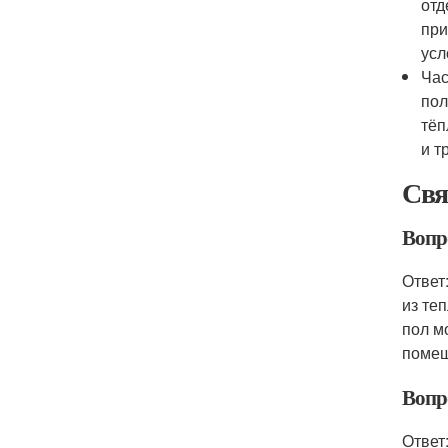
отд
при
усл
Час
пол
тёп
и т
Свя
Вопро
Ответ
из те
пол м
помещ
Вопр
Ответ