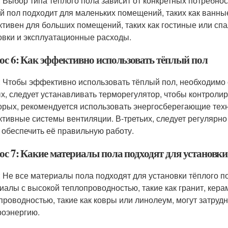
: Выбор типа тёплого пола зависит от конкретных потребно
й пол подходит для маленьких помещений, таких как ванны
тивен для больших помещений, таких как гостиные или спа
овки и эксплуатационные расходы.
ос 6: Как эффективно использовать тёплый пол
: Чтобы эффективно использовать тёплый пол, необходимо
х, следует устанавливать терморегулятор, чтобы контролир
орых, рекомендуется использовать энергосберегающие техно
тивные системы вентиляции. В-третьих, следует регулярно
 обеспечить её правильную работу.
ос 7: Какие материалы пола подходят для установки
: Не все материалы пола подходят для установки тёплого 
иалы с высокой теплопроводностью, такие как гранит, кера
проводностью, такие как ковры или линолеум, могут затруд
роэнергию.