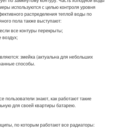
ует по замкнутому контуру. Часть холодной воды
омеры используются с целью контроля уровня
фективного распределения теплой воды по
ного пола также выступают:
 если все контуры перекрыты;
 воздух;
ляются: змейка (актуальна для небольших
ованные способы.
се пользователи знают, как работают такие
льную для своей квартиры батарею.
нципы, по которым работают все радиаторы: