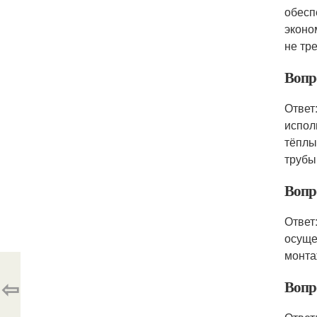
обесп
эконо
не тр
Вопр
Ответ
испол
тёплы
трубы
Вопр
Ответ
осуще
монта
⇦
Вопр