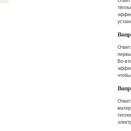
Ответ
тёплы
эффек
устан
Вопр
Ответ
первы
Во-вт
эффек
чтобы
Вопр
Ответ
матер
тепло
элект