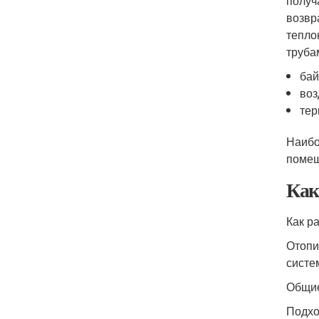
получ
возвр
тепло
труба
бай
воз
тер
Наибо
помещ
Как
Как р
Отопи
систе
Общие
Подхо