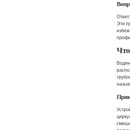
Вопр
Ответ
Эти п
избеж
профе
Что
Водян
распо
трубо
назыв
Прин
Устро
цирку
смеши