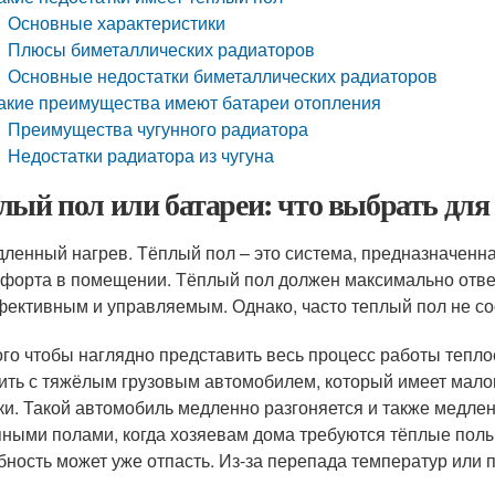
Основные характеристики
Плюсы биметаллических радиаторов
Основные недостатки биметаллических радиаторов
акие преимущества имеют батареи отопления
Преимущества чугунного радиатора
Недостатки радиатора из чугуна
лый пол или батареи: что выбрать для
ленный нагрев. Тёплый пол – это система, предназначенн
форта в помещении. Тёплый пол должен максимально отве
ективным и управляемым. Однако, часто теплый пол не со
ого чтобы наглядно представить весь процесс работы тепл
ить с тяжёлым грузовым автомобилем, который имеет мал
ки. Такой автомобиль медленно разгоняется и также медле
яными полами, когда хозяевам дома требуются тёплые полы 
бность может уже отпасть. Из-за перепада температур или 