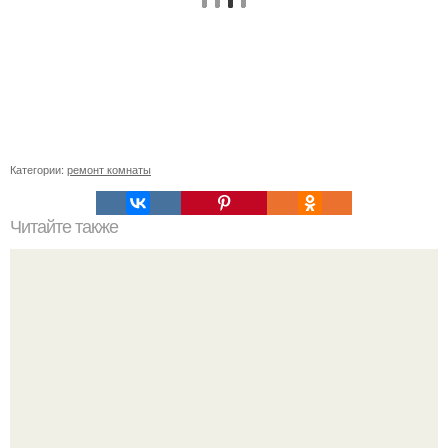
Категории:
ремонт комнаты
Читайте также
Как правильно повесить телевизор на стену высота.
Гостиная комната