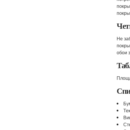
покры
покры
Чет
Не за
покры
обои 
Таб
Площа
Спи
Бу
Те
Ви
Ст