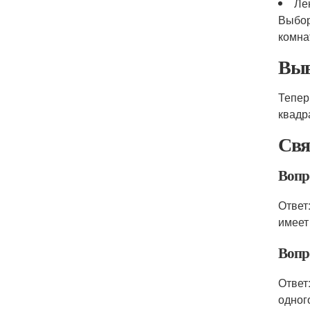
Ле
Выбор
комна
Выв
Тепер
квадр
Свя
Вопро
Ответ
имеет
Вопр
Ответ
одног