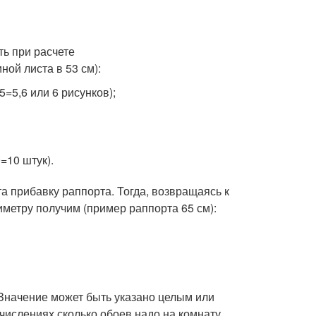
ть при расчете
ой листа в 53 см):
5=5,6 или 6 рисунков);
=10 штук).
а прибавку раппорта. Тогда, возвращаясь к
метру получим (пример раппорта 65 см):
 Значение может быть указано целым или
числениях сколько обоев надо на комнату