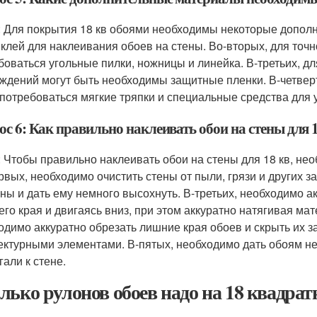
: Для покрытия 18 кв обоями необходимы некоторые допол
 клей для наклеивания обоев на стены. Во-вторых, для точ
боваться угольные пилки, ножницы и линейка. В-третьих, д
ждений могут быть необходимы защитные пленки. В-четвер
 потребоваться мягкие тряпки и специальные средства для 
с 6: Как правильно наклеивать обои на стены для 
: Чтобы правильно наклеивать обои на стены для 18 кв, не
рвых, необходимо очистить стены от пыли, грязи и других з
ены и дать ему немного высохнуть. В-третьих, необходимо а
его края и двигаясь вниз, при этом аккуратно натягивая ма
одимо аккуратно обрезать лишние края обоев и скрыть их з
ектурными элементами. В-пятых, необходимо дать обоям не
гали к стене.
лько рулонов обоев надо на 18 квадра