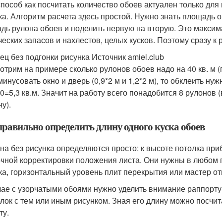
способ как посчитать количество обоев актуален только для
ка. Алгоритм расчета здесь простой. Нужно знать площадь 
дь рулона обоев и поделить первую на вторую. Это максима
ческих запасов и нахлестов, целых кусков. Поэтому сразу к 
ец без подгонки рисунка Источник amiel.club
отрим на примере сколько рулонов обоев надо на 40 кв. м (п
инусовать окно и дверь (0,9*2 м и 1,2*2 м), то обклеить ну
10=5,3 кв.м. Значит на работу всего понадобится 8 рулонов
у).
правильно определить длину одного куска обоев
на без рисунка определяются просто: к высоте потолка приб
очной корректировки положения листа. Они нужны в любом 
ка, горизонтальный уровень плит перекрытия или мастер от
чае с узорчатыми обоями нужно уделить внимание раппорт
лок с тем или иным рисунком. Зная его длину можно посчит
ту.