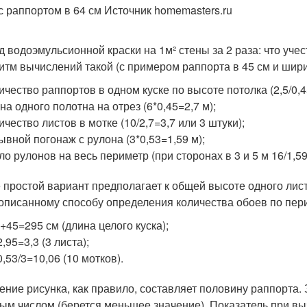
с раппортом в 64 см Источник homemasters.ru
д водоэмульсионной краски на 1м² стены за 2 раза: что учес
итм вычислений такой (с примером раппорта в 45 см и ширин
ичество раппортов в одном куске по высоте потолка (2,5/0,4
на одного полотна на отрез (6*0,45=2,7 м);
ичество листов в мотке (10/2,7=3,7 или 3 штуки);
ывной погонаж с рулона (3*0,53=1,59 м);
ло рулонов на весь периметр (при сторонах в 3 и 5 м 16/1,59
 простой вариант предполагает к общей высоте одного лист
писанному способу определения количества обоев по пери
+45=295 см (длина целого куска);
2,95=3,3 (3 листа);
0,53/3=10,06 (10 мотков).
ние рисунка, как правило, составляет половину раппорта.
ым числом (берется меньшее значение). Показатель при вы