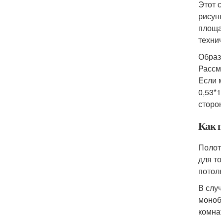
Этот 
рисун
площа
техни
Образ
Рассм
Если м
0,53*
сторон
Как 
Полот
для т
потол
В слу
моноб
комна