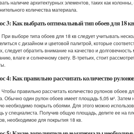
вать наличие архитектурных элементов, таких как колонны, 
нительного количества материала.
ос 3: Как выбрать оптимальный тип обоев для 18 к
: При выборе типа обоев для 18 кв следует учитывать неск
елиться с дизайном и цветовой палитрой, которые соответс
х, следует обратить внимание на качество и долговечность
анию, влаге и солнечному свету. В-третьих, стоит рассмотр
ты.
с 4: Как правильно рассчитать количество рулонов
: Чтобы правильно рассчитать количество рулонов обоев дл
а. Обычно один рулон обоев имеет площадь 5,05 м². Зате
ую необходимо покрыть обоями. Для этого можно использов
ь у специалиста. Получив общую площадь, делите ее на пл
ов, необходимое для покрытия 18 кв.
ос 5: Какие дополнительные материалы необходимы