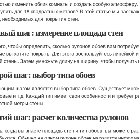
стью изменить облик комнаты и создать особую атмосферу. 
купить для 18 квадратных метров? В этой статье мы расска
, необходимых для покрытия стен.
вый шаг: измерение площади стен
ого, чтобы определить, сколько рулонов обоев вам потребу
ые вы хотите покрыть. Для этого воспользуйтесь линейкой 
й стены. Затем умножьте длину на ширину, чтобы получить
рой шаг: выбор типа обоев
ющим шагом является выбор типа обоев. Существует множ
овые и т.д. Каждый тип имеет свои особенности и требует 
атной метры стены.
тий шаг: расчет количества рулонов
ь, когда вы знаете площадь стен и тип обоев, вы можете ра
буются. Обычно на одном рулоне обоев находится информац