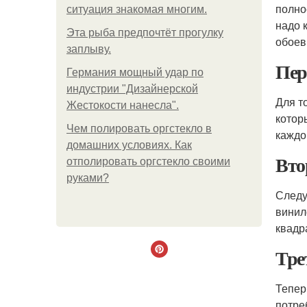
полно
ситуация знакомая многим.
надо 
Эта рыба предпочтёт прогулку
обоев
заплыву.
Пер
Германия мощный удар по
индустрии "Дизайнерской
Для т
Жестокости нанесла".
котор
Чем полировать оргстекло в
каждо
домашних условиях. Как
Вто
отполировать оргстекло своими
руками?
Следу
винил
квадр
Тре
Тепер
потре