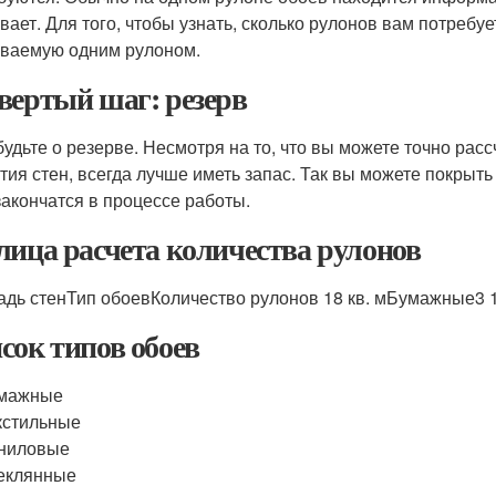
вает. Для того, чтобы узнать, сколько рулонов вам потребу
ваемую одним рулоном.
вертый шаг: резерв
будьте о резерве. Несмотря на то, что вы можете точно рас
тия стен, всегда лучше иметь запас. Так вы можете покрыть 
закончатся в процессе работы.
лица расчета количества рулонов
дь стенТип обоевКоличество рулонов 18 кв. мБумажные3 1
сок типов обоев
мажные
кстильные
ниловые
еклянные