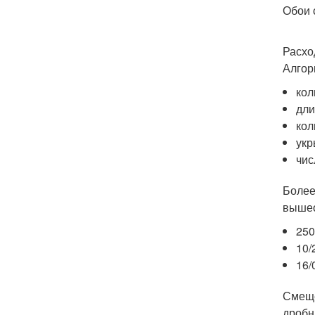
Обои 
Расхо
Алгор
кол
дли
кол
укр
чис
Более
вышео
250
10/
16/
Смеще
дробн