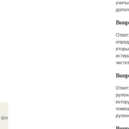
учиты
допол
Вопр
Ответ
опред
вторы
истир
чисто
Вопро
Ответ
рулон
котор
помощ
⇦
рулон
Вопр