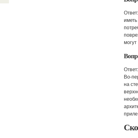
Ответ
иметь
потре
повре
могут
Вопро
Ответ
Во-пе
на ст
верхн
необх
архит
приле
Ско