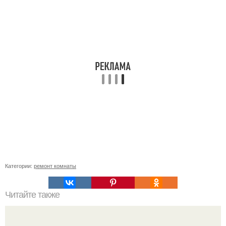
Категории:
ремонт комнаты
Читайте также