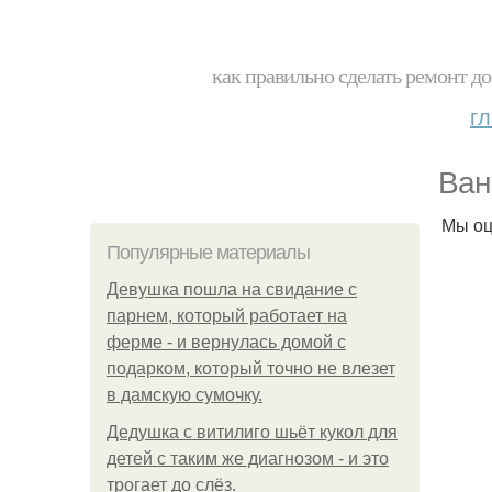
как правильно сделать ремонт до
г
Ван
Мы оц
Популярные материалы
Девушка пошла на свидание с
парнем, который работает на
ферме - и вернулась домой с
подарком, который точно не влезет
в дамскую сумочку.
Дедушка с витилиго шьёт кукол для
детей с таким же диагнозом - и это
трогает до слёз.