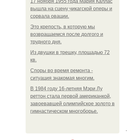
17 ноября 1955 года Мария Каллас
вышла на сцену чикагской оперы и
сорвала овации.
Это крепость, в которую мы
возвращаемся после долгого и
трудного дня.
Из двушки в трешку, площадью 72
кв.
Споры во время ремонта -
ситуация знакомая многим.
В 1984 году 16-летняя Мэри Лу
реттон стала первой американкой,
завоевавшей олимпийское золото в
гимнастическом многоборье.
.