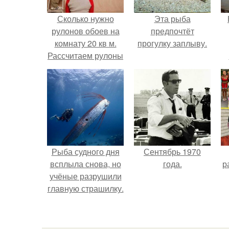
Сколько нужно
Эта рыба
рулонов обоев на
предпочтёт
комнату 20 кв м.
прогулку заплыву.
Рассчитаем рулоны
обоев
г
В
Рыба судного дня
Сентябрь 1970
всплыла снова, но
года.
р
учёные разрушили
главную страшилку.