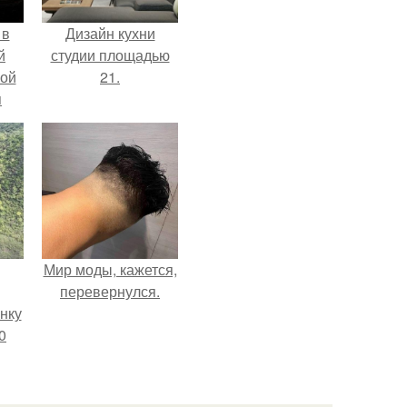
 в
Дизайн кухни
й
студии площадью
кой
21.
я
Мир моды, кажется,
перевернулся.
нку
0
м
.