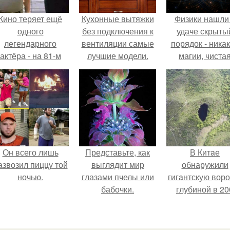
Кино теряет ещё
Кухонные вытяжки
Физики нашли
одного
без подключения к
удаче скрыты
легендарного
вентиляции самые
порядок - ника
актёра - на 81-м
лучшие модели.
магии, чиста
оду жизни не стало
Популярные
квантовая
инсента пасторе.
производители
механика.
Он всего лишь
Представьте, как
В Китaе
азвозил пиццу той
выглядит мир
обнаружили
ночью.
глазами пчелы или
гигaнтскую воро
бабочки.
глубиной в 20
метров с
первобытны
лесом внутри